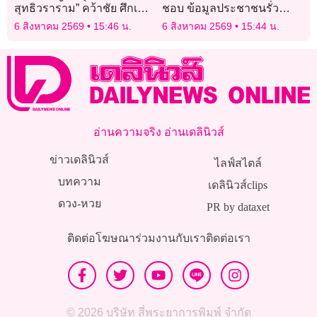
สุทธิวราราม” คว้าชัย ศึกเดลิ
ชอบ ข้อมูลประชาชนรั่วซ้ำ 5
นิวส์ คัพ 2026 รุ่น 16 ปี ก
ปี ชงปฏิรูประบบคุ้มครอง
6 สิงหาคม 2569
15:46 น.
6 สิงหาคม 2569
15:44 น.
ข้อมูล
อ่านความจริง อ่านเดลินิวส์
ข่าวเดลินิวส์
ไลฟ์สไตล์
บทความ
เดลินิวส์clips
ดวง-หวย
PR by dataxet
ติดต่อโฆษณา
ร่วมงานกับเรา
ติดต่อเรา
© 2026 บริษัท สี่พระยาการพิมพ์ จำกัด