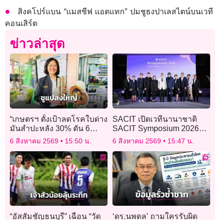
สิงคโปร์แบน “แมสซีฟ แอตแทก” ปมชูธงปาเลสไตน์บนเวที
คอนเสิร์ต
ข่าวล่าสุด
“เกษตรฯ ตั้งเป้าลดโรคใบด่าง
SACIT เปิดเวทีนานาชาติ
มันสำปะหลัง 30% ดัน 6
SACIT Symposium 2026
แนวทางสู่การปฏิบัติ
ดันไทยศูนย์กลางองค์ความรู้
6 สิงหาคม 2569
15:50 น.
6 สิงหาคม 2569
15:47 น.
ด้านศิลปหัตถกรรม
“อัสสัมชัญธนบุรี” เฉือน “วัด
‘ดร.นพดล’ ถามใครรับผิด