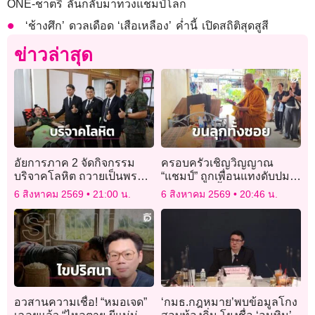
ONE-ชาตรี ลั่นกลับมาทวงแชมป์โลก
‘ช้างศึก’ ดวลเดือด ‘เสือเหลือง’ ค่ำนี้ เปิดสถิติสุดสูสี
ข่าวล่าสุด
อัยการภาค 2 จัดกิจกรรม
ครอบครัวเชิญวิญญาณ
บริจาคโลหิต ถวายเป็นพระ
“แชมป์” ถูกเพื่อนแทงดับปม
ราชกุศลฯ พร้อมเปิดให้
รักสามเส้า จี้ ตร. เร่งล่าตัว
6 สิงหาคม 2569
21:00 น.
6 สิงหาคม 2569
20:46 น.
ประชาชนเข้าชมห้องทรง
งานของพระองค์ภา
อวสานความเชื่อ! “หมอเจด”
‘กมธ.กฎหมาย’พบข้อมูลโกง