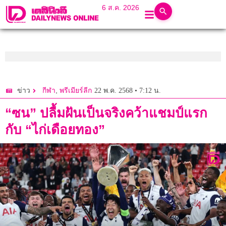
6 ส.ค. 2026
,
22 พ.ค. 2568 • 7:12 น.
ข่าว
กีฬา
พรีเมียร์ลีก
“ซน” ปลื้มฝันเป็นจริงคว้าแชมป์แรก
กับ “ไก่เดือยทอง”