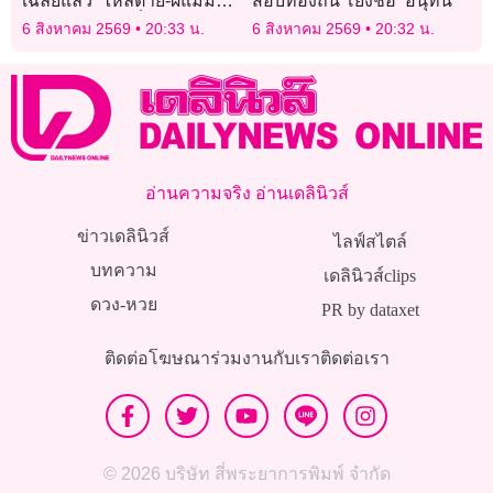
เฉลยแล้ว “ไหลตาย-ผีแม่ม่าย”
สอบท้องถิ่น โยงชื่อ ‘อนุทิน’
กินข้าวเหนียวเกี่ยวจริงไหม?
6 สิงหาคม 2569
20:33 น.
6 สิงหาคม 2569
20:32 น.
อ่านความจริง อ่านเดลินิวส์
ข่าวเดลินิวส์
ไลฟ์สไตล์
บทความ
เดลินิวส์clips
ดวง-หวย
PR by dataxet
ติดต่อโฆษณา
ร่วมงานกับเรา
ติดต่อเรา
© 2026 บริษัท สี่พระยาการพิมพ์ จำกัด