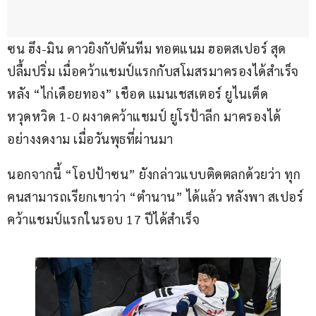
ซน ฮึง-มิน ดาวยิงกัปตันทีม ทอตแนม ฮอตสเปอร์ สุด
ปลื้มปริ่ม เมื่อคว้าแชมป์แรกกับสโมสรมาครองได้สำเร็จ 
หลัง “ไก่เดือยทอง” เชือด แมนเชสเตอร์ ยูไนเต็ด 
หวุดหวิด 1-0 ผงาดคว้าแชมป์ ยูโรป้าลีก มาครองได้
อย่างงดงาม เมื่อวันพุธที่ผ่านมา
นอกจากนี้ “โอปป้าซน” ยังกล่าวแบบติดตลกด้วยว่า ทุก
คนสามารถเรียกเขาว่า “ตำนาน” ได้แล้ว หลังพา สเปอร์ 
คว้าแชมป์แรกในรอบ 17 ปีได้สำเร็จ