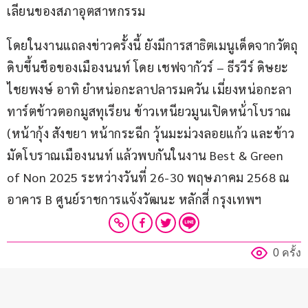
เลียนของสภาอุตสาหกรรม
โดยในงานแถลงข่าวครั้งนี้ ยังมีการสาธิตเมนูเด็ดจากวัตถุ
ดิบขึ้นชือของเมืองนนท์ โดย เชฟจากัวร์ – ธีรวีร์ ดิษยะ
ไชยพงษ์ อาทิ ยำหน่อกะลาปลารมควัน เมี่ยงหน่อกะลา 
ทาร์ตข้าวตอกมูสทุเรียน ข้าวเหนียวมูนเปิดหน้่าโบราณ 
(หน้ากุ้ง สังขยา หน้ากระฉีก วุ้นมะม่วงลอยแก้ว และข้าว
มัดโบราณเมืองนนท์ แล้วพบกันในงาน Best & Green 
of Non 2025 ระหว่างวันที่ 26-30 พฤษภาคม 2568 ณ 
อาคาร B ศูนย์ราชการแจ้งวัฒนะ หลักสี่ กรุงเทพฯ
0 ครั้ง