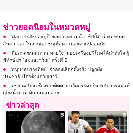
ข่าวยอดนิยมในหมวดหมู่
‘ศุลกากรสังขละบุรี’ ขอความร่วมมือ ‘ชิปปิ้ง’ นำรถขนส่ง
สินค้า จอดในลานเอกชนเพื่อความสะดวกปลอดภัย
‘สื่อมวลชน-สภาลมหายใจ’ มอบเครื่องบริโภคให้กำลังใจ ผู้
พิทักษ์ป่า ‘อช.เอราวัณ’ ครั้งที่ 2
‘อนุบาลปรางทิพย์’ จำลองเลือกตั้งจริง ปลูกฝัง
ประชาธิปไตยตั้งแต่วัยเยาว์
วช.ร่วมกับจ.เชียงรายติดตามนวัตกรรมบริหารจัดการแผนที่
เสี่ยงน้ำท่วม-ดินถล่มแม่สาย
ข่าวล่าสุด