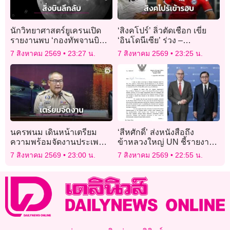
นักวิทยาศาสตร์ยูเครนเปิด
‘สิงคโปร์’ ลิ่วตัดเชือก เขี่ย
รายงานพบ ‘กองทัพจานบิน’
‘อินโดนีเซีย’ ร่วง –
ใกล้ดวงจันทร์
‘เวียดนาม’ แชมป์กลุ่ม
7 สิงหาคม 2569
23:27 น.
7 สิงหาคม 2569
23:25 น.
นครพนม เดินหน้าเตรียม
‘สีหศักดิ์’ ส่งหนังสือถึง
ความพร้อมจัดงานประเพณี
ข้าหลวงใหญ่ UN ชี้รายงาน
ไหลเรือไฟ ประจำปี 2569
‘ทอม แอนดรูวส์’ บิดเบือนปม
7 สิงหาคม 2569
23:00 น.
7 สิงหาคม 2569
22:55 น.
ไทย-กัมพูชา