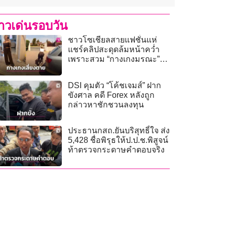
่าวเด่นรอบวัน
ชาวโซเชียลสายแฟชั่นแห่
แชร์คลิปสะดุดล้มหน้าคว่ำ
เพราะสวม “กางเกงมรณะ”
จากแบรนด์ดัง
DSI คุมตัว “โค้ชเจมส์” ฝาก
ขังศาล คดี Forex หลังถูก
กล่าวหาชักชวนลงทุน
ประธานกสถ.ยันบริสุทธิ์ใจ ส่ง
5,428 ชื่อพิรุธให้ป.ป.ช.พิสูจน์
ท้าตรวจกระดาษคำตอบจริง