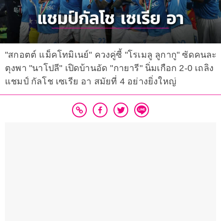
"สกอตต์ แม็คโทมิเนย์" ควงคู่ซี้ "โรเมลู ลูกากู" ซัดคนละ
ตุงพา "นาโปลี" เปิดบ้านอัด "กายารี" นิ่มเกือก 2-0 เถลิง
แชมป์ กัลโช เซเรีย อา สมัยที่ 4 อย่างยิ่งใหญ่