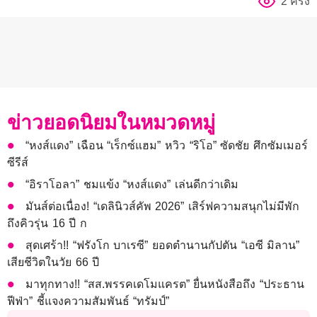
2 ครั้ง
ข่าวยอดนิยมในหมวดหมู่
“หงส์แดง” เฉือน “เร็กซ์แฮม” หวิว “ริโอ” ซัดชัย ศึกซัมเมอร์
ซีรีส์
“อิราโอลา” ชมแข้ง “หงส์แดง” เล่นดีกว่าเดิม
มันส์ต่อเนื่อง! “เดลินิวส์คัพ 2026” เสิร์ฟความสนุกไม่มีพัก
ถึงคิวรุ่น 16 ปี ก
สุดเศร้า!! “ฟรังโก บาเรซี” ยอดตำนานกัปตัน “เอซี มิลาน”
เสียชีวิตในวัย 66 ปี
มาทุกทาง!! “สส.พรรคเดโมแครต” ยื่นหนังสือถึง “ประธาน
ฟีฟ่า” ชี้แจงความสัมพันธ์ “ทรัมป์”