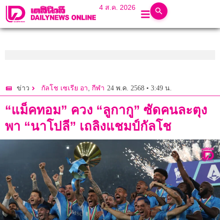
4 ส.ค. 2026
,
24 พ.ค. 2568 • 3:49 น.
ข่าว
กัลโช เซเรีย อา
กีฬา
“แม็คทอม” ควง “ลูกากู” ซัดคนละตุง
พา “นาโปลี” เถลิงแชมป์กัลโช