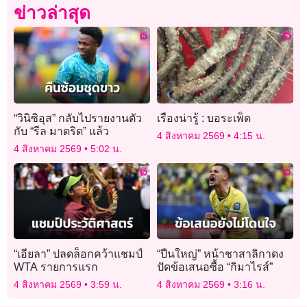
ข่าวล่าสุด
“วินิซิอุส” กลับไปรายงานตัว
เรื่องน่ารู้ : บอระเพ็ด
กับ “รีล มาดริด” แล้ว
4 สิงหาคม 2569
4:15 น.
4 สิงหาคม 2569
5:02 น.
“เอียลา” ปลดล็อกคว้าแชมป์
“ปืนใหญ่” หน้าชาสาลิกาดง
WTA รายการแรก
ปัดข้อเสนอซื้อ “กิมาไรส์”
4 สิงหาคม 2569
3:59 น.
4 สิงหาคม 2569
3:16 น.