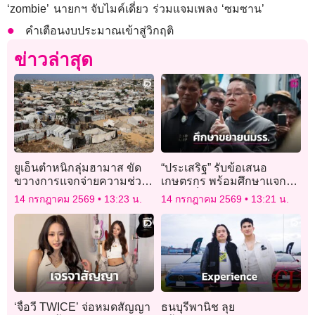
‘zombie’ นายกฯ จับไมค์เดี่ยว ร่วมแจมเพลง ‘ซมซาน’
คำเตือนงบประมาณเข้าสู่วิกฤติ
ข่าวล่าสุด
ยูเอ็นตำหนิกลุ่มฮามาส ขัด
“ประเสริฐ” รับข้อเสนอ
ขวางการแจกจ่ายความช่วย
เกษตรกร พร้อมศึกษาแจก
เหลือในฉนวนกาซา
นมถึงเด็กมัธยม แก้ปมนมล้น
14 กรกฎาคม 2569
13:23 น.
14 กรกฎาคม 2569
13:21 น.
ตลาด
‘จื่อวี TWICE’ จ่อหมดสัญญา
ธนบุรีพานิช ลุย