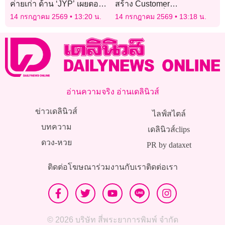
ค่ายเก่า ด้าน ‘JYP’ เผยตอนนี้
สร้าง Customer
กำลังอยู่ระหว่างเจรจาต่อ
Experience เชื่อมโยงลูกค้า
14 กรกฎาคม 2569
13:20 น.
14 กรกฎาคม 2569
13:18 น.
สัญญา
ผ่านโลกมอเตอร์สปอร์ต
อ่านความจริง อ่านเดลินิวส์
ข่าวเดลินิวส์
ไลฟ์สไตล์
บทความ
เดลินิวส์clips
ดวง-หวย
PR by dataxet
ติดต่อโฆษณา
ร่วมงานกับเรา
ติดต่อเรา
© 2026 บริษัท สี่พระยาการพิมพ์ จำกัด