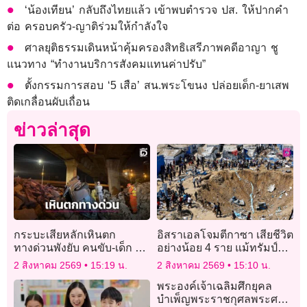
‘น้องเทียน’ กลับถึงไทยแล้ว เข้าพบตำรวจ ปส. ให้ปากคำ
ต่อ ครอบครัว-ญาติร่วมให้กำลังใจ
ศาลยุติธรรมเดินหน้าคุ้มครองสิทธิเสรีภาพคดีอาญา ชู
แนวทาง “ทำงานบริการสังคมแทนค่าปรับ”
ตั้งกรรมการสอบ ‘5 เสือ’ สน.พระโขนง ปล่อยเด็ก-ยาเสพ
ติดเกลื่อนผับเถื่อน
ข่าวล่าสุด
กระบะเสียหลักเหินตก
อิสราเอลโจมตีกาซา เสียชีวิต
ทางด่วนพังยับ คนขับ-เด็ก 4
อย่างน้อย 4 ราย แม้ทรัมป์
ขวบสาหัสติดคาซาก
ประกาศความคืบหน้าดีลหยุด
2 สิงหาคม 2569
15:19 น.
2 สิงหาคม 2569
15:10 น.
ยิง
พระองค์เจ้าเฉลิมศึกยุคล
บำเพ็ญพระราชกุศลพระศพ