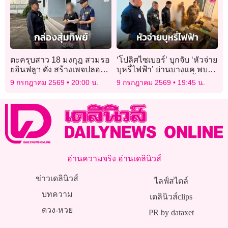
ตะครุบสาว 18 มงกุฎ สวมรอ
‘โปลิศไซเบอร์’ บุกจับ ‘หัวจ่าย
ยอินฟลูฯ ดัง สร้างเพจปลอม
บุหรี่ไฟฟ้า’ ย่านบางแค พบ
หลอกขายกล่องสุ่มทิพย์
ของกลางกว่า 5 หมื่นชิ้น
9 กรกฎาคม 2569
20:00 น.
9 กรกฎาคม 2569
19:45 น.
อ่านความจริง อ่านเดลินิวส์
ข่าวเดลินิวส์
ไลฟ์สไตล์
บทความ
เดลินิวส์clips
ดวง-หวย
PR by dataxet