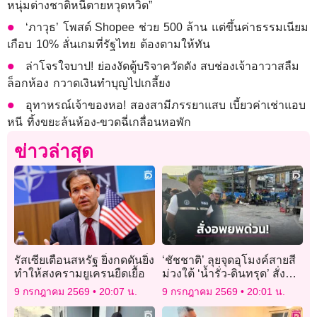
หนุ่มต่างชาติหนีตายหวุดหวิด”
‘ภาวุธ’ โพสต์ Shopee ช่วย 500 ล้าน แต่ขึ้นค่าธรรมเนียม
เกือบ 10% ลั่นเกมที่รัฐไทย ต้องตามให้ทัน
ล่าโจรใจบาป! ย่องงัดตู้บริจาควัดดัง สบช่องเจ้าอาวาสลืม
ล็อกห้อง กวาดเงินทำบุญไปเกลี้ยง
อุทาหรณ์เจ้าของหอ! สองสามีภรรยาแสบ เบี้ยวค่าเช่าแอบ
หนี ทิ้งขยะล้นห้อง-ขวดฉี่เกลื่อนหอพัก
ข่าวล่าสุด
รัสเซียเตือนสหรัฐ ยิ่งกดดันยิ่ง
‘ชัชชาติ’ ลุยจุดอุโมงค์สายสี
ทำให้สงครามยูเครนยืดเยื้อ
ม่วงใต้ ‘น้ำรั่ว-ดินทรุด’ สั่ง
อพยพด่วนผู้พักอาศัยรัศมี 30
9 กรกฎาคม 2569
20:07 น.
9 กรกฎาคม 2569
20:01 น.
เมตร