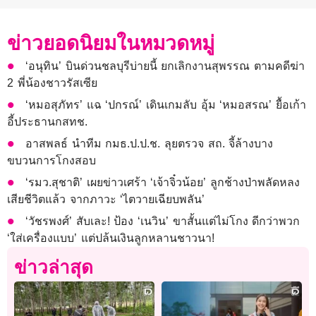
ข่าวยอดนิยมในหมวดหมู่
‘อนุทิน’ บินด่วนชลบุรีบ่ายนี้ ยกเลิกงานสุพรรณ ตามคดีฆ่า
2 พี่น้องชาวรัสเซีย
‘หมอสุภัทร’ แฉ ‘ปกรณ์’ เดินเกมลับ อุ้ม ‘หมอสรณ’ ยื้อเก้า
อี้ประธานกสทช.
อาสพลธ์ นำทีม กมธ.ป.ป.ช. ลุยตรวจ สถ. จี้ล้างบาง
ขบวนการโกงสอบ
‘รมว.สุชาติ’ เผยข่าวเศร้า ‘เจ้าจิ๋วน้อย’ ลูกช้างป่าพลัดหลง
เสียชีวิตแล้ว จากภาวะ ‘ไตวายเฉียบพลัน’
‘วัชรพงศ์’ สับเละ! ป้อง ‘เนวิน’ ขาสั้นแต่ไม่โกง ดีกว่าพวก
‘ใส่เครื่องแบบ’ แต่ปล้นเงินลูกหลานชาวนา!
ข่าวล่าสุด