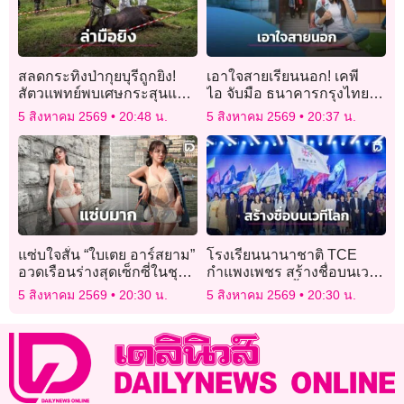
สลดกระทิงป่ากุยบุรีถูกยิง!
เอาใจสายเรียนนอก! เคพี
สัตวแพทย์พบเศษกระสุนแรง
ไอ จับมือ ธนาคารกรุงไทย
ดันสูงฝังอก เร่งล่าตัวคนร้าย
ออก “GEN U INTER”
5 สิงหาคม 2569
20:48 น.
5 สิงหาคม 2569
20:37 น.
แซ่บใจสั่น “ใบเตย อาร์สยาม”
โรงเรียนนานาชาติ TCE
อวดเรือนร่างสุดเซ็กซี่ในชุด
กำแพงเพชร สร้างชื่อบนเวที
ลูกไม้สุดเย้ายวน แฟนๆแห่
โลก ผู้บริหารขึ้นบรรยาย
5 สิงหาคม 2569
20:30 น.
5 สิงหาคม 2569
20:30 น.
ไลก์หนักมาก
“2026 Youth Pulse” ณ
ฮ่องกง