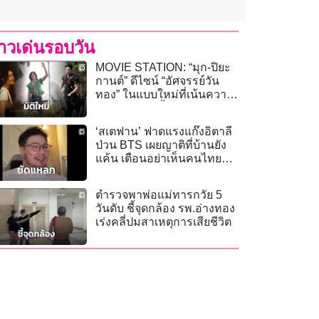
่าวเด่นรอบวัน
MOVIE STATION: “มุก-ปิยะ
กานต์” ดีไซน์ “อัศจรรย์วัน
ทอง” ในแบบใหม่ที่เน้นความ
โมเดิร์นมากขึ้น
‘สเตฟาน’ ฟาดแรงแก๊งอิตาลี
ป่วน BTS เผยญาติที่บ้านยัง
แค้น เตือนอย่าเห็นคนไทยยิ้ม
แล้วคิดว่าข่มได้!
ตำรวจพาพ่อแม่ทารกวัย 5
วันดับ ชี้จุดกล้อง รพ.อ่างทอง
เร่งคลี่ปมสาเหตุการเสียชีวิต