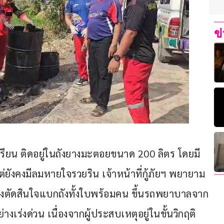
ข
รียน ติดอยู่ในถังยางมะตอยขนาด 200 ลิตร โดยมี
ยังคงมีลมหายใจรวยริน เจ้าหน้าที่กู้ภัยฯ พยายาม
ึงตัดสินใจแบกถังทั้งใบพร้อมคน ขึ้นรถพยาบาลจาก
่งด่วน เนื่องจากผู้ประสบเหตุอยู่ในขั้นวิกฤติ 