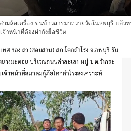
ถสามล้อเครื่อง ขนข้าวสารมาถวายวัดในลพบุรี แล้
หน้าที่ต้องผ่าถังยื้อชีวิต
สังข์เทศ รอง สว.(สอบสวน) สภ.โคกสำโรง จ.ลพบุรี รับ
งยางมะตอย บริเวณถนนลำละเลง หมู่ 1 ต.วังกระ
ยเจ้าหน้าที่สมาคมกู้ภัยโคกสำโรงสงเคราะห์