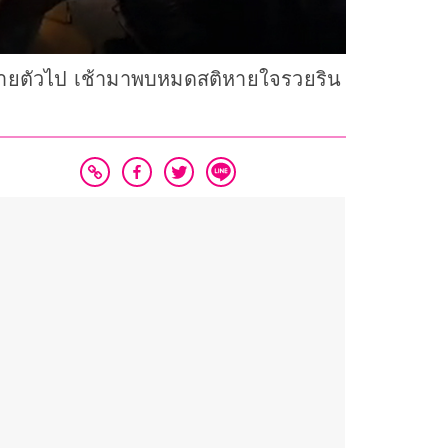
วหายตัวไป เช้ามาพบหมดสติหายใจรวยริน