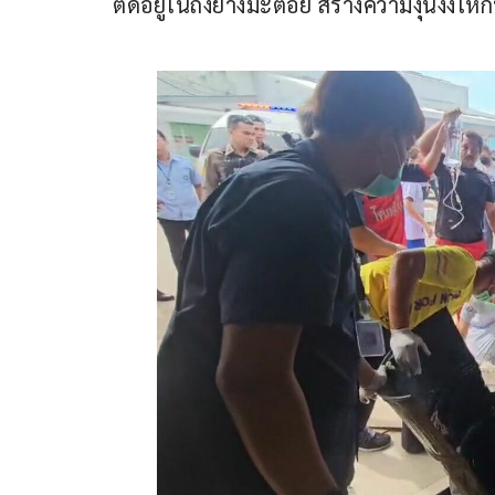
ติดอยู่ในถังยางมะตอย สร้างความงุนงงให้