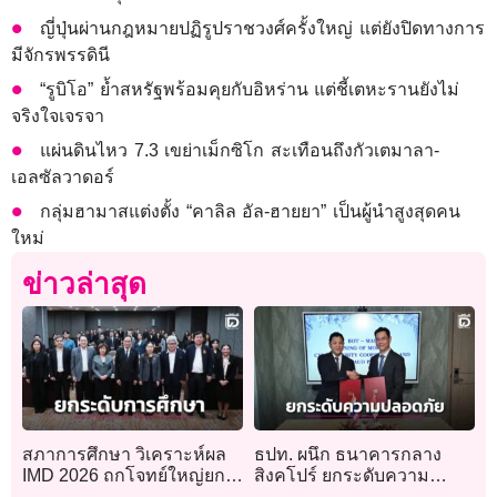
ญี่ปุ่นผ่านกฎหมายปฏิรูปราชวงศ์ครั้งใหญ่ แต่ยังปิดทางการ
มีจักรพรรดินี
“รูบิโอ” ย้ำสหรัฐพร้อมคุยกับอิหร่าน แต่ชี้เตหะรานยังไม่
จริงใจเจรจา
แผ่นดินไหว 7.3 เขย่าเม็กซิโก สะเทือนถึงกัวเตมาลา-
เอลซัลวาดอร์
กลุ่มฮามาสแต่งตั้ง “คาลิล อัล-ฮายยา” เป็นผู้นำสูงสุดคน
ใหม่
ข่าวล่าสุด
สภาการศึกษา วิเคราะห์ผล
ธปท. ผนึก ธนาคารกลาง
IMD 2026 ถกโจทย์ใหญ่ยก
สิงคโปร์ ยกระดับความ
ระดับการศึกษา เร่งพัฒนาทุน
ปลอดภัยทางไซเบอร์