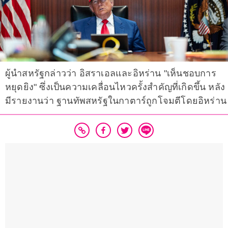
ผู้นำสหรัฐกล่าวว่า อิสราเอลและอิหร่าน "เห็นชอบการ
หยุดยิง" ซึ่งเป็นความเคลื่อนไหวครั้งสำคัญที่เกิดขึ้น หลัง
มีรายงานว่า ฐานทัพสหรัฐในกาตาร์ถูกโจมตีโดยอิหร่าน