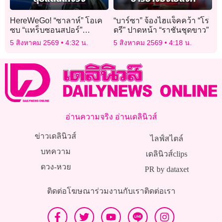
HereWeGo! “ซาลาห์” โอเค
“บาร์ซา” จ้องไฮแจ็คคว้า “โร
ซบ “แทร็บซอนสปอร์”
ดรี” ปาดหน้า “ราชันชุดขาว”
เรียบร้อย
5 สิงหาคม 2569
4:32 น.
5 สิงหาคม 2569
4:18 น.
อ่านความจริง อ่านเดลินิวส์
ข่าวเดลินิวส์
ไลฟ์สไตล์
บทความ
เดลินิวส์clips
ดวง-หวย
PR by dataxet
ติดต่อโฆษณา
ร่วมงานกับเรา
ติดต่อเรา