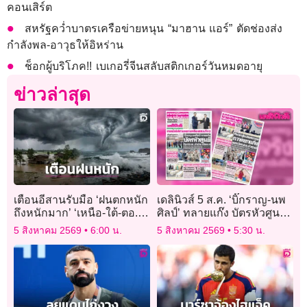
คอนเสิร์ต
สหรัฐคว่ำบาตรเครือข่ายหนุน “มาฮาน แอร์” ตัดช่องส่ง
กำลังพล-อาวุธให้อิหร่าน
ช็อกผู้บริโภค!! เบเกอรี่จีนสลับสติกเกอร์วันหมดอายุ
ข่าวล่าสุด
เตือนอีสานรับมือ ‘ฝนตกหนัก
เดลินิวส์ 5 ส.ค. ‘บิ๊กราญ-นพ
ถึงหนักมาก’ ‘เหนือ-ใต้-ตอ.’
ศิลป์’ ทลายแก๊ง บัตรหัวศูนย์
ตกหนักสะสม
จับ 17 จนท.-เจ้าบ้าน-เมียนมา
5 สิงหาคม 2569
6:00 น.
5 สิงหาคม 2569
5:30 น.