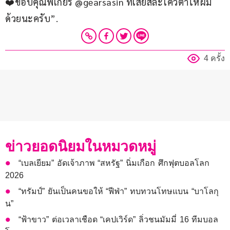
❤️ขอบคุณพี่เกียร์ @gearsasin ที่เสียสละโควต้าให้ผม
ด้วยนะครับ”.
4 ครั้ง
ข่าวยอดนิยมในหมวดหมู่
“เบลเยียม” อัดเจ้าภาพ “สหรัฐ” นิ่มเกือก ศึกฟุตบอลโลก
2026
“ทรัมป์” ยันเป็นคนขอให้ “ฟีฟ่า” ทบทวนโทษแบน “บาโลกุ
น”
“ฟ้าขาว” ต่อเวลาเชือด “เคปเวิร์ด” ลิ่วชนมัมมี่ 16 ทีมบอล