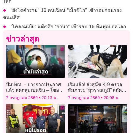
โลก
“สิงโตคำราม” 10 คนเฉือน “เม็กซิโก” เข้ารอบก่อนรอง
ชนะเลิศ
“โคลอมเบีย” เผด็จศึก “กานา” เข้ารอบ 16 ทีมฟุตบอลโลก
ข่าวล่าสุด
ปั๊มปตท. – บางจากประกาศ
เริ่มแล้ว! ส่งสุนัข K-9 ตรวจ
แล้ว ลดกลุ่มเบนซิน – โซฮอล์
สัมภาระ “สุวรรณภูมิ” สกัด
2.51 บาท ดีเซล ลด 2.56 บาท
ลักลอบขนยาเสพติด
7 กรกฎาคม 2569
20:13 น.
7 กรกฎาคม 2569
20:08 น.
สนองนายกฯ มีผลพรุ่งนี้