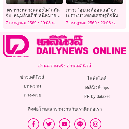
‘ตร.ทางหลวงคลองไผ่’ สกัด
ภาวะ “อุปสงค์อ่อนแอ” จุด
จับ ‘หนุ่มอินเดีย’ หนีหมายจับ
เปราะบางของเศรษฐกิจจีน
คดีร่วมแก๊งค้าสัตว์ป่าข้าม
7 กรกฎาคม 2569
20:08 น.
7 กรกฎาคม 2569
20:08 น.
ชาติ
อ่านความจริง อ่านเดลินิวส์
ข่าวเดลินิวส์
ไลฟ์สไตล์
บทความ
เดลินิวส์clips
ดวง-หวย
PR by dataxet
ติดต่อโฆษณา
ร่วมงานกับเรา
ติดต่อเรา