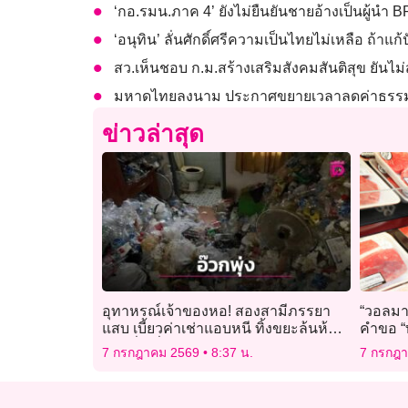
‘กอ.รมน.ภาค 4’ ยังไม่ยืนยันชายอ้างเป็นผู้
‘อนุทิน’ ลั่นศักดิ์ศรีความเป็นไทยไม่เหลือ ถ้าแ
สว.เห็นชอบ ก.ม.สร้างเสริมสังคมสันติสุข ยันไม่
มหาดไทยลงนาม ประกาศขยายเวลาลดค่าธรรม
ข่าวล่าสุด
อุทาหรณ์เจ้าของหอ! สองสามีภรรยา
“วอลมาร
แสบ เบี้ยวค่าเช่าแอบหนี ทิ้งขยะล้นห้อง-
คำขอ “ท
ขวดฉี่เกลื่อนหอพัก
ครองชี
7 กรกฎาคม 2569
8:37 น.
7 กรกฎ