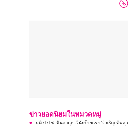
ข่าวยอดนิยมในหมวดหมู่
มติ ป.ป.ช. ฟันอาญา-วินัยร้ายแรง ‘จำเริญ ทิพญพง