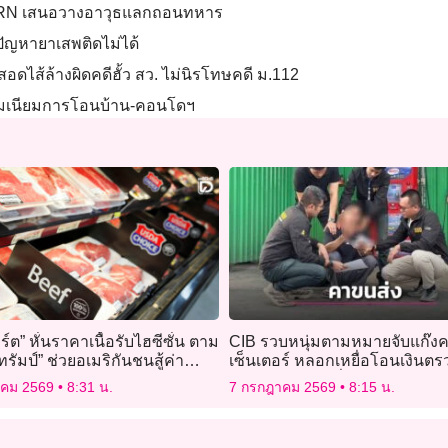
นำ BRN เสนอวางอาวุธแลกถอนทหาร
ก้ปัญหายาเสพติดไม่ได้
สอดไส้ล้างผิดคดีฮั้ว สว. ไม่นิรโทษคดี ม.112
เนียมการโอนบ้าน-คอนโดฯ
์ต” หั่นราคาเนื้อรับไฮซีซั่น ตาม
CIB รวบหนุ่มตามหมายจับแก๊ง
รัมป์” ช่วยอเมริกันชนสู้ค่า
เซ็นเตอร์ หลอกเหยื่อโอนเงินต
พ
บัญชี สูญ 8.9 หมื่น
าคม 2569
8:31 น.
7 กรกฎาคม 2569
8:15 น.