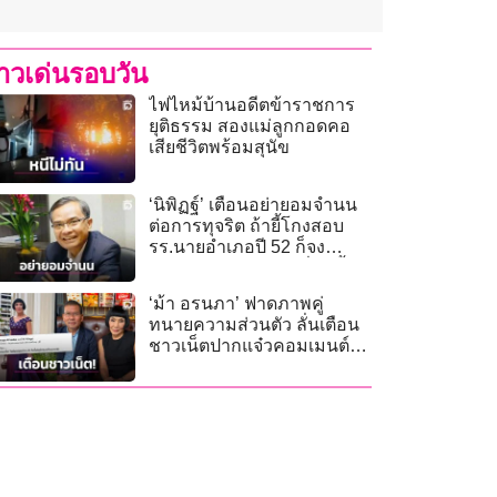
่าวเด่นรอบวัน
ไฟไหม้บ้านอดีตข้าราชการ
ยุติธรรม สองแม่ลูกกอดคอ
เสียชีวิตพร้อมสุนัข
‘นิพิฏฐ์’ เตือนอย่ายอมจำนน
ต่อการทุจริต ถ้ายี้โกงสอบ
รร.นายอำเภอปี 52 ก็จง
รังเกียจโกงสอบท้องถิ่นปีนี้
ด้วย
‘ม้า อรนภา’ ฟาดภาพคู่
ทนายความส่วนตัว ลั่นเตือน
ชาวเน็ตปากแจ๋วคอมเมนต์
ระวังรับผิดชอบเอง!