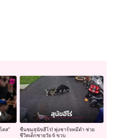
นโตส”
ชื่นชมสุนัขฮีโร่! พุ่งชาร์จหมีดำ ช่วย
ชีวิตเด็กชายวัย 6 ขวบ