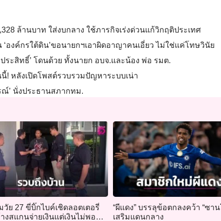
8 ล้านบาท ใส่งบกลาง ใช้ภารกิจเร่งด่วนแก้วิกฤติประเทศ
็น ‘องค์กรใต้ดิน’ขอนายกฯเอาผิดอาญาคนเอี่ยว ไม่ใช่แค่โทษวินัย
ียงประสิทธิ์’ โดนด้วย ทั้งนายก อบจ.และน้อง พ่อ รมต.
วันนี้! หลังเปิดโพสต์รวบรวมปัญหาระบบเน่า
รณ์’ นั่งประธานสภากทม.
วัย 27 ขี่บิ๊กไบค์เชิดลอตเตอรี่
“ผีแดง” บรรลุข้อตกลงคว้า “ซา
้างสแกนจ่ายเงินแต่เงินไม่พอ
เสริมแดนกลาง