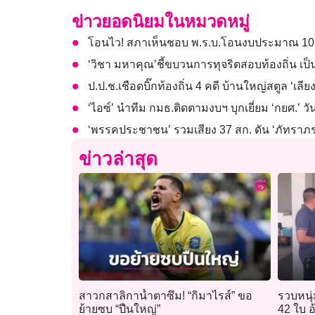
ข่าวยอดนิยมในหมวดหมู่
โอนไว! สภาเห็นชอบ พ.ร.บ.โอนงบประมาณ 10,32
‘วิชา มหาคุณ’ชี้ขบวนการทุจริตสอบท้องถิ่น เป
ป.ป.ช.เชือดบิ๊กท้องถิ่น 4 คดี บ้านใหญ่สตูล ‘เล
‘ไอซ์’ นำทีม กมธ.ติดตามงบฯ บุกเยี่ยม ‘กยศ.’ 
‘พรรคประชาชน’ รวมเสียง 37 สก. ดัน ‘ภัทราภ
ข่าวล่าสุด
สาวกสาลิกาน้ำตาซึม! “กิมาไรส์” ขอ
รวบหนุ่ม
ย้ายซบ “ปืนใหญ่”
42 ใบ อ