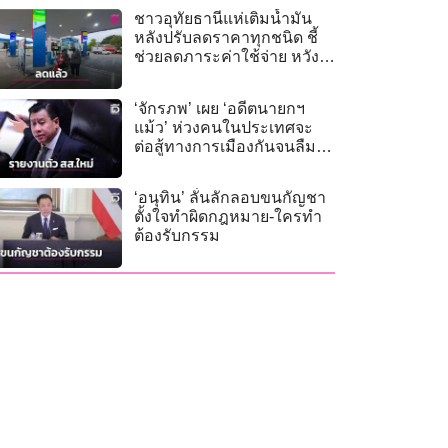
ชาวอุทัยธานีแห่เติมน้ำมัน
หลังปรับลดราคาทุกชนิด ชี้
ช่วยลดภาระค่าใช้จ่าย หวัง
สินค้าอุปโภคบริโภคลดตาม
‘จักรภพ’ เผย ‘อดีตนายกฯ
แม้ว’ ห่วงคนในประเทศจะ
ต่อสู้ทางการเมืองกันจนลืม
การพัฒนา
​​‘อนุทิน’ ลั่นลักลอบขนกัญชา
ตั้งใจทำผิดกฎหมาย-ใครทำ
ต้องรับกรรม