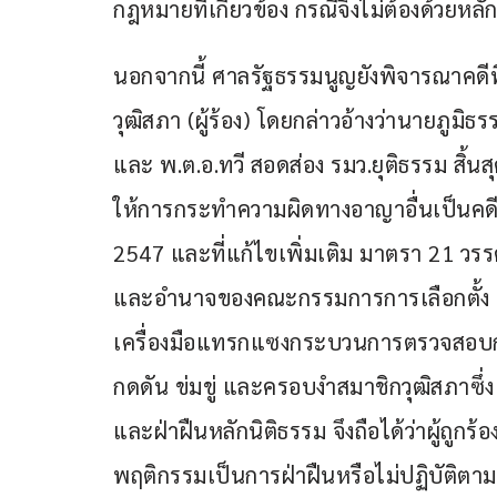
กฎหมายที่เกี่ยวข้อง กรณีจึงไม่ต้องด้วย
นอกจากนี้ ศาลรัฐธรรมนูญยังพิจารณาคดีที
วุฒิสภา (ผู้ร้อง) โดยกล่าวอ้างว่านายภู
และ พ.ต.อ.ทวี สอดส่อง รมว.ยุติธรรม สิ้นสุ
ให้การกระทำความผิดทางอาญาอื่นเป็นคด
2547 และที่แก้ไขเพิ่มเติม มาตรา 21 วร
และอำนาจของคณะกรรมการการเลือกตั้ง (
เครื่องมือแทรกแซงกระบวนการตรวจสอบการ
กดดัน ข่มขู่ และครอบงำสมาชิกวุฒิสภาซึ่
และฝ่าฝืนหลักนิติธรรม จึงถือได้ว่าผู้ถูกร้อ
พฤติกรรมเป็นการฝ่าฝืนหรือไม่ปฏิบัติต