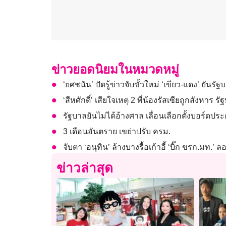
ข่าวยอดนิยมในหมวดหมู่
‘ยศชนัน’ ปัดรู้ข่าวจับขั้วใหม่ ‘เขียว-แดง’ ยันร
‘สีหศักดิ์’ เสียใจเหตุ 2 พี่น้องรัสเซียถูกสังหา
รัฐบาลยันไม่ได้อ้างศาล เลื่อนเลือกตั้งบอร์ดปร
3 เดือนอันตราย เขย่าปรับ ครม.
จับตา ‘อนุทิน’ ล้างบางรื้อเก้าอี้ ‘บิ๊ก ขรก.มท
ข่าวล่าสุด