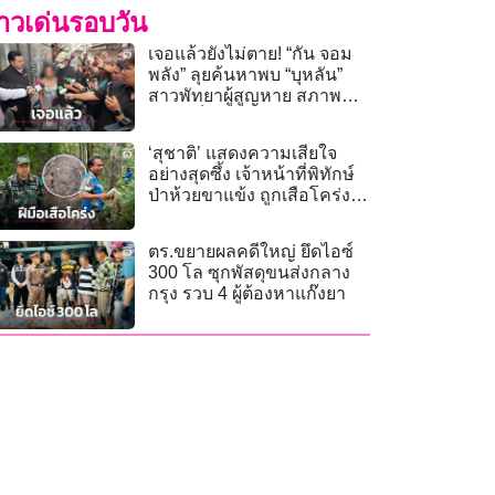
่าวเด่นรอบวัน
เจอแล้วยังไม่ตาย! “กัน จอม
พลัง” ลุยค้นหาพบ “บุหลัน”
สาวพัทยาผู้สูญหาย สภาพ
กลายเป็นคนไร้บ้าน!
‘สุชาติ’ แสดงความเสียใจ
อย่างสุดซึ้ง เจ้าหน้าที่พิทักษ์
ป่าห้วยขาแข้ง ถูกเสือโคร่ง
ทำร้ายเสียชีวิต
ตร.ขยายผลคดีใหญ่ ยึดไอซ์
300 โล ซุกพัสดุขนส่งกลาง
กรุง รวบ 4 ผู้ต้องหาแก๊งยา