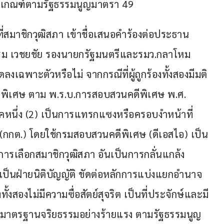
หลักเกณฑ์ตามรัฐธรรมนูญมาตรา 49
่สมาชิกวุฒิสภา เข้าชื่อเสนอคำร้องต่อประธาน
มิธรรม เวชยชัย รองนายกรัฐมนตรีและรมว.กลาโหม 
ดลงเฉพาะตัวหรือไม่ จากกรณีที่ผู้ถูกร้องทั้งสองมีมติ
ีพิเศษ ตาม พ.ร.บ.การสอบสวนคดีพิเศษ พ.ศ. 
รคหนึ่ง (2) เป็นการแทรกแซงหรือครอบงำหน้าที่
กกต.) โดยใช้กรมสอบสวนคดีพิเศษ (ดีเอสไอ) เป็น
เลือกสมาชิกวุฒิสภา อันเป็นการกลั่นแกล้ง 
งเป็นฝ่ายนิติบัญญัติ ขัดต่อหลักการแบ่งแยกอำนาจ
งทั้งสองไม่มีความซื่อสัตย์สุจริต เป็นที่ประจักษ์และมี
ามมาตรฐานจริยธรรมอย่างร้ายแรง ตามรัฐธรรมนูญ 