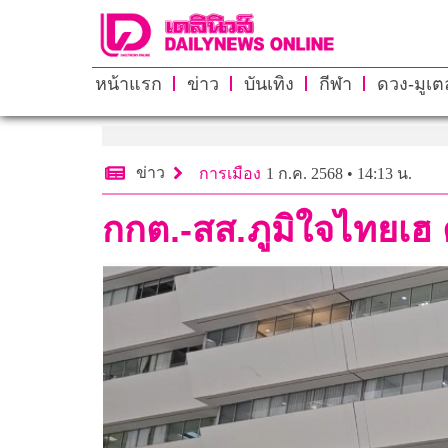
หน้าแรก
ข่าว
บันเทิง
กีฬา
ดวง-มูเตล
ข่าว
การเมือง
1 ก.ค. 2568 • 14:13 น.
กกต.-สส.ภูมิใจไทยเฮ 