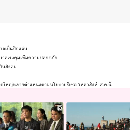
ัฐบาลเป็นปึกแผ่น
ร รัฐบาลเร่งคุมเข้มความปลอดภัย
ะกันสังคม
.’ ลอตใหญ่หลายตำแหน่งตามนโยบายรีเซต ‘เหล่าสิงห์’ ส.ค.นี้