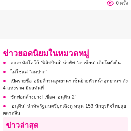
0 ครั้ง
ข่าวยอดนิยมในหมวดหมู่
ถอดรหัสโลโก้ ‘ฟิลิปปินส์’ นำทัพ ‘อาเซียน’ เติบโตยั่งยืน
ไม่ใช่แค่ “ลมปาก”
เปิดรายชื่อ อธิบดีกรมอุทยานฯ เซ็นย้ายหัวหน้าอุทยานฯ ดัง
4 แห่งรวด มีผลทันที
ซักฟอกล้างบาง! เชือด ‘อนุทิน 2’
‘อนุทิน’ นำทัพรัฐมนตรีบุกเฉิงตู หนุน 153 นักธุรกิจไทยลุย
ตลาดจีน
ข่าวล่าสุด