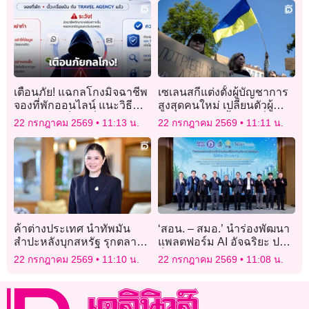
เตือนภัย! แฉกลโกงมิจฉาชีพ
เซเลนสกีแต่งตั้งผู้บัญชาการ
จองที่พักออนไลน์ แนะวิธี
สูงสุดคนใหม่ เปลี่ยนตัวผู้นำ
รู้ทันไม่ตกเป็นเหยื่อ
ทหารยูเครนครั้งใหญ่ที่สุด
22 กรกฎาคม 2569
11:13 น.
22 กรกฎาคม 2569
11:11 น.
ค้าต่างประเทศ นำทัพมัน
‘สอน. – สมอ.’ นำร่องพัฒนา
สำปะหลังบุกสหรัฐ รุกตลาด
แพลตฟอร์ม AI อัจฉริยะ ปลด
สินค้าคุณภาพ
ล็อกอุตสาหกรรมอ้อยและ
22 กรกฎาคม 2569
11:10 น.
22 กรกฎาคม 2569
11:08 น.
มาตรฐานไทย สู่ยุคดิจิทัล