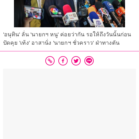
'อนุทิน' ลั่น 'นายกฯ หนู' ค่อยว่ากัน รอให้ถึงวันนั้นก่อน
ปัดคุย 'เท้ง' อาสานั่ง 'นายกฯ ชั่วคราว' ฝ่าทางตัน