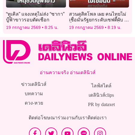
“ทูเคิล” แจงเหตุไม่ส่ง “ซากา”
สวนดุสิตโพล เผย คนไทยไม่
บู๊ฟ้าขาวรอบตัดเชือก
เชื่อมั่นรัฐยกระดับเซฟตี้ผับ จี้
รื้อระบบป้องกันไฟไหม้ทั่ว
19 กรกฎาคม 2569
8:25 น.
19 กรกฎาคม 2569
8:19 น.
ประเทศ
อ่านความจริง อ่านเดลินิวส์
ข่าวเดลินิวส์
ไลฟ์สไตล์
บทความ
เดลินิวส์clips
ดวง-หวย
PR by dataxet
ติดต่อโฆษณา
ร่วมงานกับเรา
ติดต่อเรา