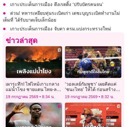
เกาะประเด็นการเมือง ดึงเรตติ้ง ‘ปรับบัตรคนจน’
ด่วน! ทหารเหยียบทุ่นระเบิดเก่า เดชะบุญระเบิดทำงานไม่
เต็มที่ ได้รับบาดเจ็บเล็กน้อย
เกาะประเด็นการเมือง จับตา ครม.แบ่งกระทรวงใหม่
ข่าวล่าสุด
เผาระทึก! ไฟไหม้เกาะกลาง
‘วอลเลย์กัมพูชา’ เผยคิดแค่
แม่น้ำโขง ชายแดน ไทย-ลาว
‘ชนะไทย’ ให้ได้ ก่อนสร้าง
ยาว 2 กิโลเมตร
ประวัติศาสตร์
19 กรกฎาคม 2569
8:34 น.
19 กรกฎาคม 2569
8:32 น.