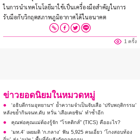
ในการนำเทคโนโลยีมาใช้เป็นเครื่องมือสำคัญในการ
รับมือกับวิกฤตสภาพภูมิอากาศได้ในอนาคต
1 ครั้ง
ข่าวยอดนิยมในหมวดหมู่
‘อธิบดีกรมอุทยานฯ’ ย้ำความจำเป็นจับเสือ ‘ปรับพฤติกรรม’
หลังขย้ำกินจนท.ดับ หวั่น ‘เสือเคยชิน’ ทำซ้ำอีก
คุณพ่อคุณแม่ต้องรู้จัก “โรคติกส์” (TICS) คืออะไร?
‘มท.4’ เผยมติ ‘ก.กลาง’ ฟัน 5,925 คนเอี่ยว ‘โกงสอบท้อง
ถิ่น’ ส่ง ‘อปท.’ พื้นที่ต้นสังกัดถอดถอน