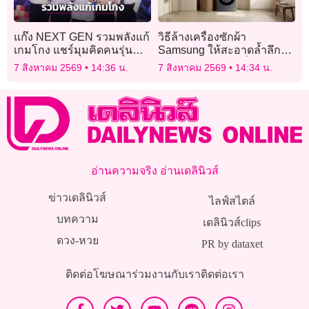
แก๊ง NEXT GEN รวมพลังแก้
วิธีล้างเครื่องซักผ้า
เกมโกง แชร์มุมคิดคนรุ่น
Samsung ให้สะอาดล้ำลึก
ใหม่ รู้ทันการทุจริต
แนะนำโดยช่างผู้เชี่ยวชาญ
7 สิงหาคม 2569
14:36 น.
7 สิงหาคม 2569
14:34 น.
อ่านความจริง อ่านเดลินิวส์
ข่าวเดลินิวส์
ไลฟ์สไตล์
บทความ
เดลินิวส์clips
ดวง-หวย
PR by dataxet
ติดต่อโฆษณา
ร่วมงานกับเรา
ติดต่อเรา