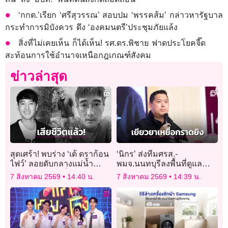
‘กกต.’เรียก ‘ศรีสุวรรณ’ สอบปม ‘พรรคส้ม’ กล่าวหารัฐบาล
กระทำการมิบังควร ดึง ‘องคมนตรี’ประชุมภัยแล้ง
สิ่งที่ไม่เคยเห็น ก็ได้เห็น! รศ.ดร.พิชาย ฟาดประโยคจี๊ด
สะท้อนการใช้อำนาจเหนือกฎเกณฑ์สังคม
ข่าวล่าสุด
สุดเศร้า! พบร่าง ‘เต้ ดราก้อน
‘นิกร’ ส่งทีมศรส.-
ไฟว์’ ลอยดับกลางแม่น้ำ
พมจ.นนทบุรีลงพื้นที่ดูแล
เจ้าพระยา หลังปั่นจักรยาน
เยียวยาผู้รับผลกระทบเหตุก
7 สิงหาคม 2569
14:40 น.
7 สิงหาคม 2569
14:39 น.
หายตัวปริศนา
ราดยิง