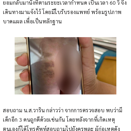
ยอมกลับมานั่งที่ตามระยะเวลากำหนด เป็นเวลา 60 วิ จึง
เดินทางมาแจ้งไว้ โดยมีใบรับรองแพทย์ พร้อมรูปภาพ
บาดแผล เพื่อเป็นหลักฐาน
สอบถาม น.ส.วาริน กล่าวว่า จากการตรวจสอบ พบว่ามี
เด็กอีก 3 คนถูกตีด้วยเช่นกัน โดยหลังจากที่เกิดเหตุ 
ตนเองก็ได้โทรศัพท์สอบถามไปยังครูพละ ผู้ก่อเหตุดัง