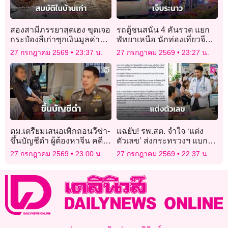
สองสามีภรรยาสุดเฮง ขุดเจอ
รถตู้ชนสนั่น 4 คันรวด แยก
กระป๋องสีเก่าซุกเงินมูลค่า
พัทยาเหนือ นักท่องเที่ยวจีน-
เฉียดครึ่งแสน
ดูไบเจ็บระนาว
27 กรกฎาคม 2569
23:37 น.
27 กรกฎาคม 2569
23:27 น.
ตม.เตรียมเสนอเพิกถอนวีซ่า-
แฉยับ! รพ.สต. จำใจ ‘แต่ง
ขึ้นบัญชีดำ ผู้ต้องหาจีน คดี
ตัวเลข’ ส่งกระทรวงฯ แบก
โรงแรมทุนสีเทา
KPI ไม่ไหว โดนขู่ตัดงบ!
27 กรกฎาคม 2569
23:00 น.
27 กรกฎาคม 2569
22:37 น.