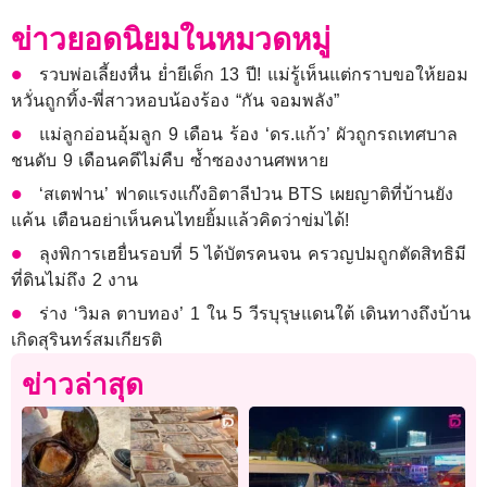
ข่าวยอดนิยมในหมวดหมู่
รวบพ่อเลี้ยงหื่น ย่ำยีเด็ก 13 ปี! แม่รู้เห็นแต่กราบขอให้ยอม
หวั่นถูกทิ้ง-พี่สาวหอบน้องร้อง “กัน จอมพลัง”
แม่ลูกอ่อนอุ้มลูก 9 เดือน ร้อง ‘ดร.แก้ว’ ผัวถูกรถเทศบาล
ชนดับ 9 เดือนคดีไม่คืบ ซ้ำซองงานศพหาย
‘สเตฟาน’ ฟาดแรงแก๊งอิตาลีป่วน BTS เผยญาติที่บ้านยัง
แค้น เตือนอย่าเห็นคนไทยยิ้มแล้วคิดว่าข่มได้!
ลุงพิการเฮยื่นรอบที่ 5 ได้บัตรคนจน ครวญปมถูกตัดสิทธิมี
ที่ดินไม่ถึง 2 งาน
ร่าง ‘วิมล ตาบทอง’ 1 ใน 5 วีรบุรุษแดนใต้ เดินทางถึงบ้าน
เกิดสุรินทร์สมเกียรติ
ข่าวล่าสุด