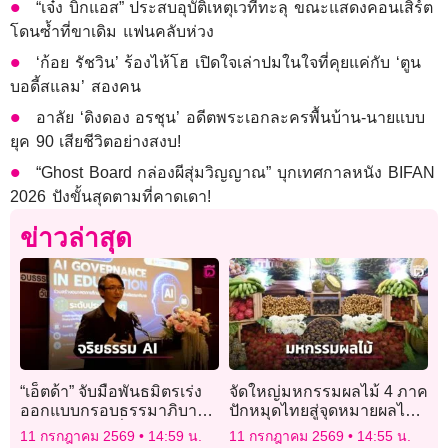
“เจ๋ง บิ๊กแอส” ประสบอุบัติเหตุเวทีทะลุ ขณะแสดงคอนเสิร์ต
โดนซ้ำที่ขาเดิม แฟนคลับห่วง
‘ก้อย รัชวิน’ ร้องไห้โฮ เปิดใจเล่าปมในใจที่คุยแค่กับ ‘ตูน
บอดี้สแลม’ สองคน
อาลัย ‘ดิงดอง อรชุน’ อดีตพระเอกละครพื้นบ้าน-นายแบบ
ยุค 90 เสียชีวิตอย่างสงบ!
“Ghost Board กล่องผีสุ่มวิญญาณ” บุกเทศกาลหนัง BIFAN
2026 ปังขั้นสุดตามที่คาดเดา!
ข่าวล่าสุด
“เอ็ตด้า” จับมือพันธมิตรเร่ง
จัดใหญ่มหกรรมผลไม้ 4 ภาค
ออกแบบกรอบธรรมาภิบาล
ปักหมุดไทยสู่จุดหมายผลไม้
จริยธรรม AI เพื่อการศึกษา
เมืองร้อนของโลก
11 กรกฎาคม 2569
14:59 น.
11 กรกฎาคม 2569
14:55 น.