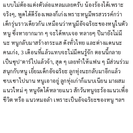
แบบไม่ต้องแต่งตัวล่อแหลมเลยครับ น้องร้องได้เพราะ
จริงๆ, พูดได้ดีร้องเพลงก็เก่งเพราะหนูมีพรสวรรค์กว่า
เด็กรุ่นราวเดียวกัน เหมือนว่าหนูมีอัจฉริยะของหนูในตัว
หนู ซึ่งหายากมาก ๆ จะได้พบเจอ หลายๆ ปีมายังไม่มี
นะ หนูกลับมาสร้างกระแส ดังทั่วไทย และต่างแดนนะ 
คนเก่ง, 3 เดือนที่แล้วแทบจะไม่มีคนรู้จัก ตอนนี้กลาย
เป็นซุป’ตาร์ไปแล้วจ้า, สุด ๆ เลยทำให้แฟน ๆ มีส่วนร่วม
สนุกกับหนู เยี่ยมเด็กอัจฉริยะ ลูกทุ่งนะกลับมาอีกแล้ว 
ซบเซาไปนาน หนูเอาอยู่ ลูกทุ่งเก่าก็แนบเนียน มาผสม
แนวใหม่ ๆ หนูจัดได้หลายแนว สักวันหนูจะร้องแนวเพื่อ
ชีวิต หรือ แนวหมอลำ เพราะเป็นอัจฉริยะของหนู ฯลฯ