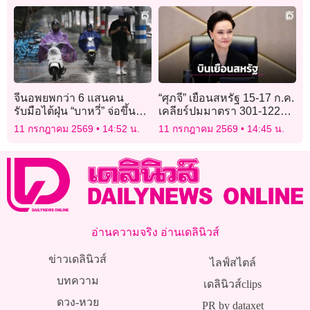
ไทย
จีนอพยพกว่า 6 แสนคน
“ศุภจี” เยือนสหรัฐ 15-17 ก.ค.
รับมือไต้ฝุ่น “บาหวี่” จ่อขึ้นฝั่ง
เคลียร์ปมมาตรา 301-122
ภาคตะวันออก
ลดภาษีเหลือ 10%
11 กรกฎาคม 2569
14:52 น.
11 กรกฎาคม 2569
14:45 น.
อ่านความจริง อ่านเดลินิวส์
ข่าวเดลินิวส์
ไลฟ์สไตล์
บทความ
เดลินิวส์clips
ดวง-หวย
PR by dataxet