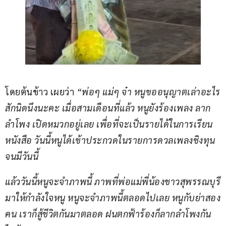
โดยต้นข้าว เผยว่า 
“พ่อๆ แม่ๆ จ๋า หนูขออนุญาตเล่าอะไร
สักนิดนึงนะคะ เมื่อสามเดือนที่แล้ว หนูยังร้องเพลง ลาก
ลำโพง เปิดหมวกอยู่เลย เพื่อที่จะเป็นรายได้ในการเรียน
หนังสือ วันนี้หนูได้เข้าประกวดในรายการดวลเพลงชิงทุน 
จนมีวันนี้
แล้ววันนี้หนูจะจำภาพนี้ ภาพที่พ่อแม่พี่น้องชาวสุพรรณบุรี
มาให้กำลังใจหนู หนูจะจำภาพนี้ตลอดไปเลย หนูกับย่าสอง
คน เราก็สู้ชีวิตกันมาตลอด ฝนตกฟ้าร้องก็ลากลำโพงกัน