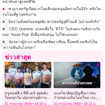
หน้าค้นหาผู้รอดชีวิต
ซาอุฯ-สหรัฐเปิดฉากโจมตีกลุ่มหนุนอิหร่านในอิรัก หลังโด
รนโจมตีฐานพลังงาน
อิหร่านลั่นพร้อมหยุดยิง หากสหรัฐยุติโจมตี “อย่างแท้จริง”
‘CEO Grammy’ แถลงเสียใจ ‘BTS’ ไม่ส่งผลงานชิงรางวัล
แจง ‘Asian Pop’ มีเพื่อสนับสนุน ไม่ใช่แบ่งแยก
น้องสาวผู้นำเกาหลีเหนือซัดอาเซียน จี้ปลดนิวเคลียร์เป็น
“ความฝันอันโง่เขลา”
ข่าวล่าสุด
ทรูคอฟฟี่ x ซีพี-เมจิ จุดพลัง
แบงก์ชาติคุมบัญชีเยาวชน
ใหม่ทุกวัน ปลุกเทรนด์กาแฟ
กำหนดวงเงินโอนใหม่ เร่ง
โปรตีนสูง “The Power Up
สกัดบัญชีม้า
31 กรกฎาคม 2569
18:16 น.
31 กรกฎาคม 2569
18:13 น.