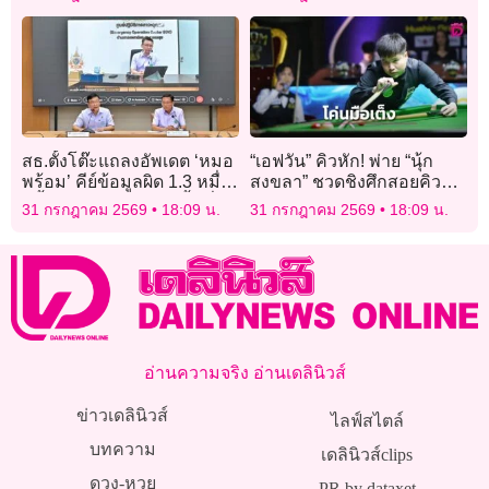
Series”
สธ.ตั้งโต๊ะแถลงอัพเดต ‘หมอ
“เอฟวัน” คิวหัก! พ่าย “นุ้ก
พร้อม’ คีย์ข้อมูลผิด 1.3 หมื่น
สงขลา” ชวดชิงศึกสอยคิว
ครั้ง มอบ สสจ.เคลียร์พื้นที่-
“หัวหินคัพ”
31 กรกฎาคม 2569
18:09 น.
31 กรกฎาคม 2569
18:09 น.
แยกกลุ่ม สรุปใน 2 สัปดาห์
อ่านความจริง อ่านเดลินิวส์
ข่าวเดลินิวส์
ไลฟ์สไตล์
บทความ
เดลินิวส์clips
ดวง-หวย
PR by dataxet