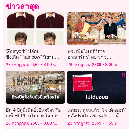
ข่าวล่าสุด
‘Zentyarb’ ปล่อย
ทรงเพิ่มไมตรี ‘ราช
ซิงเกิล “Rainbow” นิยาม
อาณาจักรไทย-ราช
ความรักที่ถ่ายทอดอารมณ์
อาณาจักรภูฏาน’
28 กรกฎาคม 2569
8:00 น.
28 กรกฎาคม 2569
8:00 น.
ความสัมพันธ์ยุคใหม่
อีก 4 ปีสู่ฝั่งฝันยั่งยืนจริงหรือ
เฉลยเหตุผลแล้ว ‘ไม่ได้นอยด์’
เวที HLPF นโยบายโลกว่า
หลังประโยคชวนสะดุด ‘มีฝน
อย่างไร
ดาวตก แต่ไม่ต้องดูก็ได้’
28 กรกฎาคม 2569
8:00 น.
28 กรกฎาคม 2569
7:55 น.