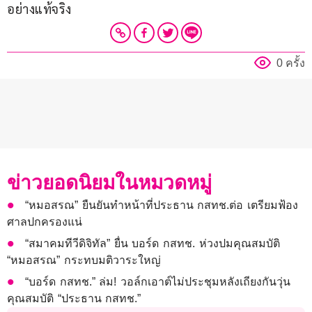
อย่างแท้จริง
0 ครั้ง
ข่าวยอดนิยมในหมวดหมู่
“หมอสรณ” ยืนยันทำหน้าที่ประธาน กสทช.ต่อ เตรียมฟ้อง
ศาลปกครองแน่
“สมาคมทีวีดิจิทัล” ยื่น บอร์ด กสทช. ห่วงปมคุณสมบัติ
“หมอสรณ” กระทบมติวาระใหญ่
“บอร์ด กสทช.” ล่ม! วอล์กเอาต์ไม่ประชุมหลังเถียงกันวุ่น
คุณสมบัติ “ประธาน กสทช.”