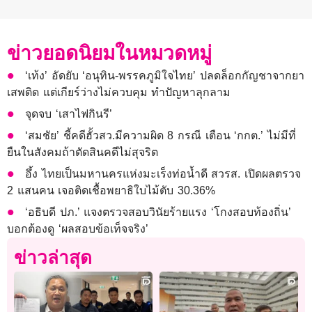
ข่าวยอดนิยมในหมวดหมู่
‘เท้ง’ อัดยับ ‘อนุทิน-พรรคภูมิใจไทย’ ปลดล็อกกัญชาจากยา
เสพติด แต่เกียร์ว่างไม่ควบคุม ทำปัญหาลุกลาม
จุดจบ ‘เสาไฟกินรี’
‘สมชัย’ ชี้คดีฮั้วสว.มีความผิด 8 กรณี เตือน ‘กกต.’ ไม่มีที่
ยืนในสังคมถ้าตัดสินคดีไม่สุจริต
อึ้ง ไทยเป็นมหานครแห่งมะเร็งท่อน้ำดี สวรส. เปิดผลตรวจ
2 แสนคน เจอติดเชื้อพยาธิใบไม้ตับ 30.36%
‘อธิบดี ปภ.’ แจงตรวจสอบวินัยร้ายแรง ‘โกงสอบท้องถิ่น’
บอกต้องดู ‘ผลสอบข้อเท็จจริง’
ข่าวล่าสุด