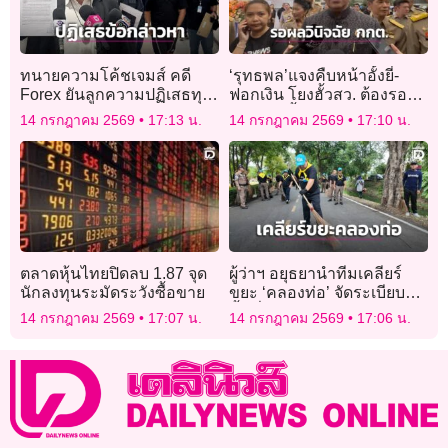
ทนายความโค้ชเจมส์ คดี
‘รุทธพล’แจงคืบหน้าอั้งยี่-
Forex ยันลูกความปฏิเสธทุก
ฟอกเงิน โยงฮั้วสว. ต้องรอ
ข้อกล่าวหา หลังถูกรวบคาส
กกต.ฟันชี้ขาด
14 กรกฎาคม 2569
17:13 น.
14 กรกฎาคม 2569
17:10 น.
นามบิน
ตลาดหุ้นไทยปิดลบ 1.87 จุด
ผู้ว่าฯ อยุธยานำทีมเคลียร์
นักลงทุนระมัดระวังซื้อขาย
ขยะ ‘คลองท่อ’ จัดระเบียบ
พื้นที่สาธารณะ อนุรักษ์เมือง
14 กรกฎาคม 2569
17:07 น.
14 กรกฎาคม 2569
17:06 น.
มรดกโลก