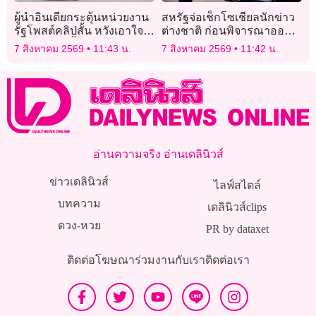
ผู้นำอินเดียกระตุ้นหน่วยงาน
สหรัฐจ่อเช็กโซเชียลนักข่าว
รัฐโพสต์คลิปสั้น หวังเอาใจผู้
ต่างชาติ ก่อนพิจารณาออก
มีสิทธิเลือกตั้ง “เจนซี”
วีซ่าทำงาน
7 สิงหาคม 2569
11:43 น.
7 สิงหาคม 2569
11:42 น.
อ่านความจริง อ่านเดลินิวส์
ข่าวเดลินิวส์
ไลฟ์สไตล์
บทความ
เดลินิวส์clips
ดวง-หวย
PR by dataxet
ติดต่อโฆษณา
ร่วมงานกับเรา
ติดต่อเรา