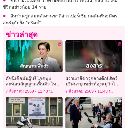
คนร้ายระเบิดฆ่าตัวตายที่สถานีตำรวจในปากีสถาน เสีย
ชีวิตอย่างน้อย 14 ราย
อิหร่านขู่ถล่มพลังงานชาติอ่าวเปอร์เซีย กดดันพันธมิตร
สหรัฐยับยั้ง “ทรัมป์”
ข่าวล่าสุด
ดัชนีเชื่อมั่นผู้บริโภคพุ่ง
ผวาเงาสีขาวกลางดึก! สัตว์
สะท้อนสัญญาณฟื้นตัว ไทย
ปริศนาบุกขย้ำท้องแม่วัวไส้
ช่วยไทยพลัสลดค่าครองชีพ
ทะลักดับสยอง หวั่นเป็น “ไอ้
7 สิงหาคม 2569
11:43 น.
7 สิงหาคม 2569
11:43 น.
คางคูด”เสือดำ