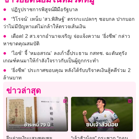
ปฏิรูปราชการพิสูจน์ฝีมือรัฐบาล
‘วิโรจน์’ เหน็บ ‘สว.พิสิษฐ์’ ตรรกะแปลกๆ ชอบกล ปากบอก
ว่าไม่มีปัญหาแต่ไม่กล้าให้ตรวจเส้นเงิน
เดือด! 2 สว.จากอำนาจเจริญ จ่อแจ้งความ ‘ยิ่งชีพ’ กล่าว
หาขาดคุณสมบัติ
‘ไอซ์’ จี้ ‘หมอสรณ’ ลงเก้าอี้ประธาน กสทช. ฉะดันทุรัง
เกณฑ์คนมาให้กำลังใจราวกับเป็นผู้ถูกกระทำ
‘ยิ่งชีพ’ ประกาศขอบคุณ หลังได้รับบริจาคเงินสู้คดีร่วม 2
ล้านบาท
ข่าวล่าสุด
จีนจ่ายเงินแสนชดเชย
“เจ้าสัวน้อย” กระชาก “กอน