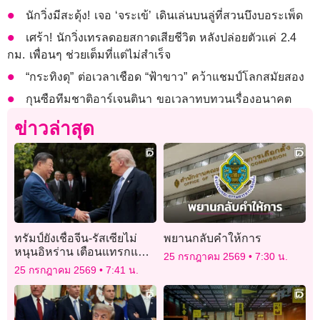
นักวิ่งมีสะดุ้ง! เจอ ‘จระเข้’ เดินเล่นบนลู่ที่สวนบึงบอระเพ็ด
เศร้า! นักวิ่งเทรลดอยสกาดเสียชีวิต หลังปล่อยตัวแค่ 2.4
กม. เพื่อนๆ ช่วยเต็มที่แต่ไม่สำเร็จ
“กระทิงดุ” ต่อเวลาเชือด “ฟ้าขาว” คว้าแชมป์โลกสมัยสอง
กุนซือทีมชาติอาร์เจนตินา ขอเวลาทบทวนเรื่องอนาคต
ข่าวล่าสุด
ทรัมป์ยังเชื่อจีน-รัสเซียไม่
พยานกลับคำให้การ
หนุนอิหร่าน เตือนแทรกแซง
25 กรกฎาคม 2569
7:30 น.
ย่อมเสียผลประโยชน์
25 กรกฎาคม 2569
7:41 น.