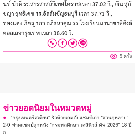
นท์ บัวดี รร.สารสาสน์วิเทศโคราชเวลา 37.02 วิ., เงิน สุภั
ชญา ฤทธิเดช รร.อัสสัมชัญธนบุรี เวลา 37.71 วิ., 
ทองแดง ภิชญาภา อภิธนาคุณ รร.โรงเรียนนานาชาติคิงส์
คอลเลจกรุงเทพ เวลา 38.60 วิ.
5 ครั้ง
ข่าวยอดนิยมในหมวดหมู่
“กรุงเทพคริสเตียน” รัวท้ายเกมดับแชมป์เก่า “สวนกุหลาบ”
2-0 ฟาดแชมป์ลูกหนัง “กรมพลศึกษา เดลินิวส์ คัพ 2026” 18 ปี
ก