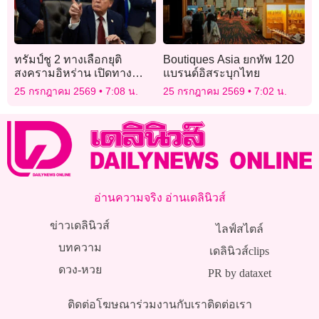
ทรัมป์ชู 2 ทางเลือกยุติ
Boutiques Asia ยกทัพ 120
สงครามอิหร่าน เปิดทาง
แบรนด์อิสระบุกไทย
เจรจาหรือปฏิบัติการทหาร
25 กรกฎาคม 2569
7:08 น.
25 กรกฎาคม 2569
7:02 น.
ต่อไป
อ่านความจริง อ่านเดลินิวส์
ข่าวเดลินิวส์
ไลฟ์สไตล์
บทความ
เดลินิวส์clips
ดวง-หวย
PR by dataxet
ติดต่อโฆษณา
ร่วมงานกับเรา
ติดต่อเรา