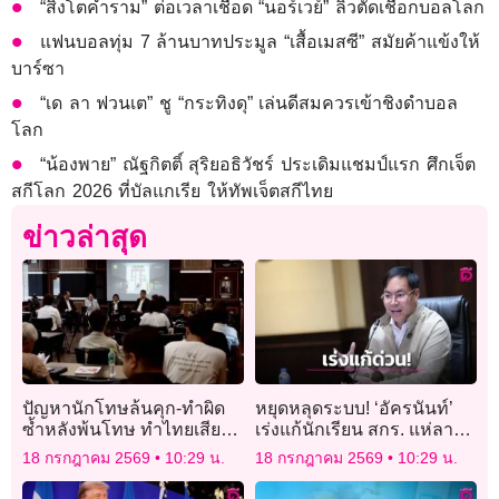
“สิงโตคำราม” ต่อเวลาเชือด “นอร์เวย์” ลิ่วตัดเชือกบอลโลก
แฟนบอลทุ่ม 7 ล้านบาทประมูล “เสื้อเมสซี” สมัยค้าแข้งให้
บาร์ซา
“เด ลา ฟวนเต” ชู “กระทิงดุ” เล่นดีสมควรเข้าชิงดำบอล
โลก
“น้องพาย” ณัฐกิตติ์ สุริยอธิวัชร์ ประเดิมแชมป์แรก ศึกเจ็ต
สกีโลก 2026 ที่บัลแกเรีย ให้ทัพเจ็ตสกีไทย
ข่าวล่าสุด
ปัญหานักโทษล้นคุก-ทำผิด
หยุดหลุดระบบ! ‘อัครนันท์’
ซ้ำหลังพ้นโทษ ทำไทยเสีย
เร่งแก้นักเรียน สกร. แห่ลา
โอกาสเศรษฐกิจกว่า 3 แสน
ออกหลังหลุดสิทธิบัตร
18 กรกฎาคม 2569
10:29 น.
18 กรกฎาคม 2569
10:29 น.
ล้าน
สวัสดิการฯ