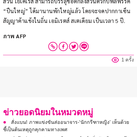
ส่วน โยเคเรส สามารถบรรลุข้อตกลงส่วนตัวกับพลพรรค 
“ปืนใหญ่” ได้มานานพักใหญ่แล้ว โดยจะจดปากกาเซ็น
สัญญาค้าแข้งในถิ่น เอมิเรตส์ สเตเดียม เป็นเวลา 5 ปี.
ภาพ AFP
1 ครั้ง
ข่าวยอดนิยมในหมวดหมู่
สั่งแบน! ภาพแข่งขันส่ออนาจาร-‘นักกรีฑาหญิง’ เห็นด้วย
ชี้เป็นต้นเหตุถูกคุกคามทางเพศ