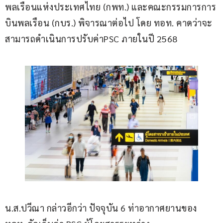
พลเรือนแห่งประเทศไทย (กพท.) และคณะกรรมการการ
บินพลเรือน (กบร.) พิจารณาต่อไป โดย ทอท. คาดว่าจะ
สามารถดำเนินการปรับค่าPSC ภายในปี 2568 
น.ส.ปวีณา กล่าวอีกว่า ปัจจุบัน 6 ท่าอากาศยานของ 