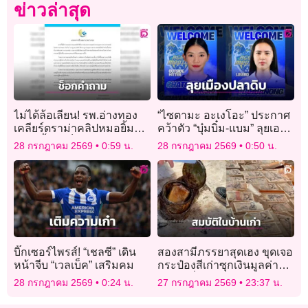
ข่าวล่าสุด
ไม่ได้ล้อเลียน! รพ.อ่างทอง
“ไซตามะ อะเงโอะ” ประกาศ
เคลียร์ดราม่าคลิปหมอยิ้ม
คว้าตัว “บุ๋มบิ๋ม-แบม” ลุยเอ
แถลงย้ำแค่ช็อกคำถามนัก
สวี.ลีก
28 กรกฎาคม 2569
0:59 น.
28 กรกฎาคม 2569
0:50 น.
ข่าว
บิ๊กเซอร์ไพรส์! “เชลซี” เดิน
สองสามีภรรยาสุดเฮง ขุดเจอ
หน้าจีบ “เวลเบ็ค” เสริมคม
กระป๋องสีเก่าซุกเงินมูลค่า
เฉียดครึ่งแสน
28 กรกฎาคม 2569
0:24 น.
27 กรกฎาคม 2569
23:37 น.