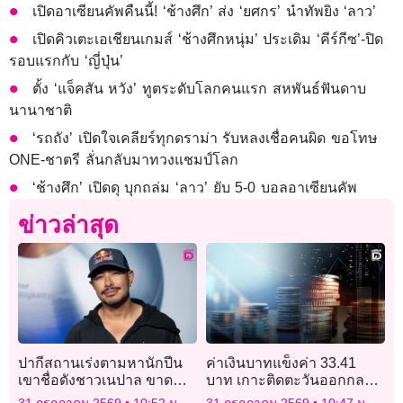
เปิดอาเซียนคัพคืนนี้! ‘ช้างศึก’ ส่ง ‘ยศกร’ นำทัพยิง ‘ลาว’
เปิดคิวเตะเอเชียนเกมส์ ‘ช้างศึกหนุ่ม’ ประเดิม ‘คีร์กีซ’-ปิด
รอบแรกกับ ‘ญี่ปุ่น’
ตั้ง ‘แจ็คสัน หวัง’ ทูตระดับโลกคนแรก สหพันธ์ฟันดาบ
นานาชาติ
‘รถถัง’ เปิดใจเคลียร์ทุกดราม่า รับหลงเชื่อคนผิด ขอโทษ
ONE-ชาตรี ลั่นกลับมาทวงแชมป์โลก
‘ช้างศึก’ เปิดดุ บุกถล่ม ‘ลาว’ ยับ 5-0 บอลอาเซียนคัพ
ข่าวล่าสุด
ปากีสถานเร่งตามหานักปีน
ค่าเงินบาทแข็งค่า 33.41
เขาชื่อดังชาวเนปาล ขาด
บาท เกาะติดตะวันออกกลาง
การติดต่อหลังหิมะถล่ม
ค่าเงินเยน-BOJ
31 กรกฎาคม 2569
10:52 น.
31 กรกฎาคม 2569
10:47 น.