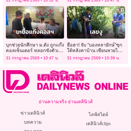
บุกช่วยนักศึกษา ม.ดัง ถูกแก๊ง
ฮือฮา! จับ “บองหลายักษ์”ซุก
คอลเซ็นเตอร์ หลอกขังตัวเอง
ใต้หลังคาบ้าน เซียนหวยไม่
ตุ๋นเงินพ่อแม่ครึ่งแสน
พลาดตีเลขเด็ดลุ้นงวด 1/8/69
31 กรกฎาคม 2569
10:47 น.
31 กรกฎาคม 2569
10:39 น.
อ่านความจริง อ่านเดลินิวส์
ข่าวเดลินิวส์
ไลฟ์สไตล์
บทความ
เดลินิวส์clips