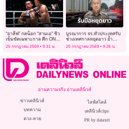
“อาลีฟ” กดน็อก “สามเอ” ซิว
บูรณาการ จร.ทั่วประเทศรับ
เข็มขัดเฉพาะกาล ศึก ONE
ช่วงเทศกาลหยุดยาว ย้ำ
ลุมพินี 163 & The Inner
‘เมา-ง่วง-เพลีย ไม่ขับ’
25 กรกฎาคม 2569
9:31 น.
25 กรกฎาคม 2569
9:26 น.
Circle 23
อ่านความจริง อ่านเดลินิวส์
ข่าวเดลินิวส์
ไลฟ์สไตล์
บทความ
เดลินิวส์clips
ดวง-หวย
PR by dataxet