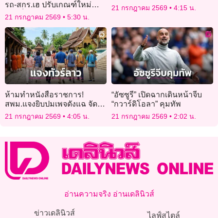
รถ-สกร.เฮ ปรับเกณฑ์ใหม่
21 กรกฎาคม 2569
4:15 น.
ปลดล็อกได้บัตรคนจน
21 กรกฎาคม 2569
5:30 น.
ห้ามทำหนังสือราชการ!
“อัซซูรี” เปิดฉากเดินหน้าจีบ
สพม.แจงยิบปมเพจดังแฉ จัด
“กวาร์ดิโอลา” คุมทัพ
ทัวร์ลาว หัวละ 8.5 พัน
21 กรกฎาคม 2569
4:05 น.
21 กรกฎาคม 2569
2:02 น.
อ่านความจริง อ่านเดลินิวส์
ข่าวเดลินิวส์
ไลฟ์สไตล์