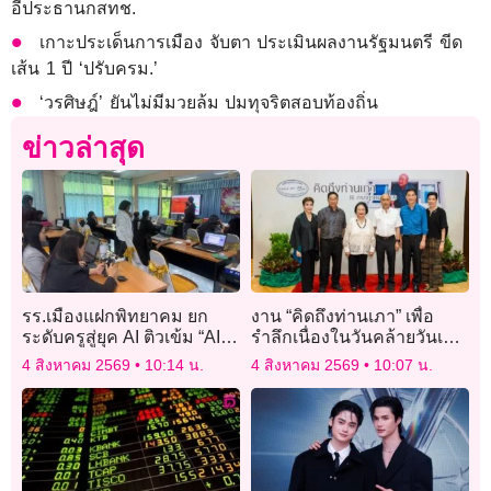
อี้ประธานกสทช.
เกาะประเด็นการเมือง จับตา ประเมินผลงานรัฐมนตรี ขีด
เส้น 1 ปี ‘ปรับครม.’
‘วรศิษฎ์’ ยันไม่มีมวยล้ม ปมทุจริตสอบท้องถิ่น
ข่าวล่าสุด
รร.เมืองแฝกพิทยาคม ยก
งาน “คิดถึงท่านเภา” เพื่อ
ระดับครูสู่ยุค AI ติวเข้ม “AI
รำลึกเนื่องในวันคล้ายวันเกิด
for Teachers” พัฒนาการ
ของ พล.ต.อ.เภา สารสิน
4 สิงหาคม 2569
10:14 น.
4 สิงหาคม 2569
10:07 น.
จัดการเรียนรู้