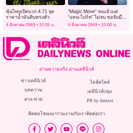
หุ้นไทยเปิดบวก 4.71 จุด
“Magic Move” จบแล้วแต่
ราคาน้ำมันดิบทรงตัว
“แทน-ไปร์ท” ไม่จบ ขอจับมือ
เป็นพาร์ตเนอร์ลุยงานต่อ
4 สิงหาคม 2569
10:05 น.
4 สิงหาคม 2569
10:00 น.
อ่านความจริง อ่านเดลินิวส์
ข่าวเดลินิวส์
ไลฟ์สไตล์
บทความ
เดลินิวส์clips
ดวง-หวย
PR by dataxet
ติดต่อโฆษณา
ร่วมงานกับเรา
ติดต่อเรา