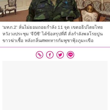
‘มทภ.2’ ลั่นไม่ยอมถอยกำลัง 11 จุด เขตอธิปไตยไทย
หวังวงประชุม ‘จีบีซี’ ได้ข้อสรุปที่ดี สั่งกำลังพลโรยปูน
ขาวฆ่าเชื้อ หลังกลิ่นศพทหารกัมพูชาฟุ้งภูมะเขือ