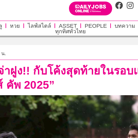
ู
หวย
ไลฟ์สไตล์
ASSET
PEOPLE
บทความ
ทุกทิศทั่วไทย
 น.
จ่าฝูง!! กับโค้งสุดท้ายในรอบ
์ คัพ 2025”