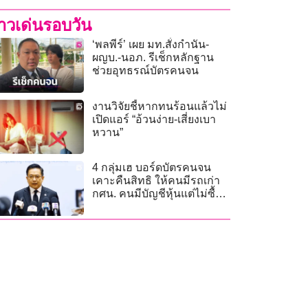
่าวเด่นรอบวัน
‘พลพีร์’ เผย มท.สั่งกำนัน-
ผญบ.-นอภ. รีเช็กหลักฐาน
ช่วยอุทธรณ์บัตรคนจน
งานวิจัยชี้หากทนร้อนแล้วไม่
เปิดแอร์ “อ้วนง่าย-เสี่ยงเบา
หวาน”
4 กลุ่มเฮ บอร์ดบัตรคนจน
เคาะคืนสิทธิ ให้คนมีรถเก่า
กศน. คนมีบัญชีหุ้นแต่ไม่ซื้อ
ขาย และกรรมการวิสาหกิจ