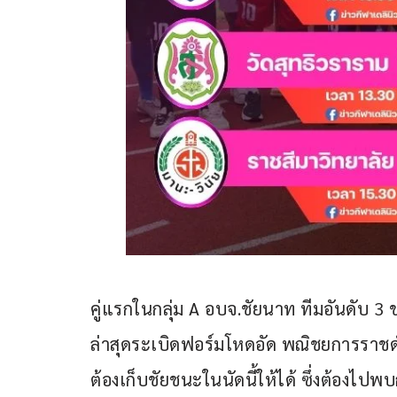
คู่แรกในกลุ่ม A อบจ.ชัยนาท ทีมอันดับ 3 ข
ล่าสุดระเบิดฟอร์มโหดอัด พณิชยการราชดำ
ต้องเก็บชัยชนะในนัดนี้ให้ได้ ซึ่งต้องไปพ