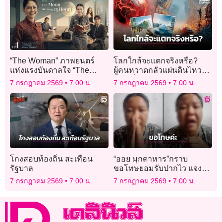
“The Woman” ภาพยนตร์
โลกใกล้จะแตกจริงหรือ?
แห่งแรงบันดาลใจ “The
ผู้คนหวาดกลัวแผ่นดินไหว
Moon Still Lives in My
เขย่าทั่วโลก
7 กรกฎาคม 2569
7:00 น.
7 กรกฎาคม 2569
7:00 น.
Heart”
โกงสอบท้องถิ่น สะเทือน
“ออย มุกดาหาร”กราบ
รัฐบาล
ขอโทษยอมรับปากไว แจง
เจตนาแท้จริงแค่ห่วงพระ
7 กรกฎาคม 2569
7:00 น.
7 กรกฎาคม 2569
7:00 น.
ธุดงค์ พ้อตอนนี้ตกงาน