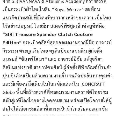
จาก SIRIVANNAVARI Atelier & Academy สร้างสรรค์
เป็นกระเป๋าผ้าไทยในธีม “Royal Weave” สะท้อน
แนวคิดร่วมสมัยที่ยังคงรักษารากเหง้าของความเป็นไทย
ไว้อย่างสมบูรณ์ โดยมีมาสเตอร์พีซสุดเอ็กซ์คลูซีฟคือ 
“SIRI Treasure Splendor Clutch Couture 
Edition” 
กระเป๋าคลัตช์สุดยอดผลงานจากฝีมือ อาจารย์
วีรธรรม ตระกูลเงินไทย ครูศิลป์ของแผ่นดิน ผู้ก่อตั้ง
แบรนด์ 
“จันทร์โสมา”
 และ อาจารย์มีชัย แต้สุจริยา 
ศิลปินแห่งชาติ สาขาทัศนศิลป์ ผู้ก่อตั้งพิพิธภัณฑ์บ้านคำ
ปุน ซึ่งล้วนเปี่ยมด้วยความงามดั่งงานศิลปะอันทรงคุณค่า
และมีเพียงหนึ่งเดียวในโลก จัดแสดงใน ICONCRAFT 
Globe พื้นที่สร้างสรรค์ที่หลอมรวมงานคราฟต์ไทยร่วม
สมัยสู่เวทีโลกใจกลางไอคอนสยาม พร้อมเปิดโอกาสให้ผู้
สนใจได้เลือกชมเลือกซื้อกระเป๋าผ้าไทยในคอลเลกชัน 