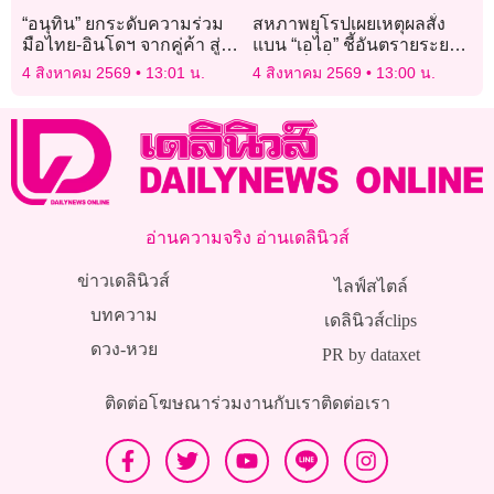
“อนุทิน” ยกระดับความร่วม
สหภาพยุโรปเผยเหตุผลสั่ง
มือไทย-อินโดฯ จากคู่ค้า สู่
แบน “เอไอ” ชี้อันตรายระยะ
หุ้นส่วนร่วมสร้าง
ยาว หวั่นปั่นหัว-คุกคาม
4 สิงหาคม 2569
13:01 น.
4 สิงหาคม 2569
13:00 น.
สุขภาพ
อ่านความจริง อ่านเดลินิวส์
ข่าวเดลินิวส์
ไลฟ์สไตล์
บทความ
เดลินิวส์clips
ดวง-หวย
PR by dataxet
ติดต่อโฆษณา
ร่วมงานกับเรา
ติดต่อเรา