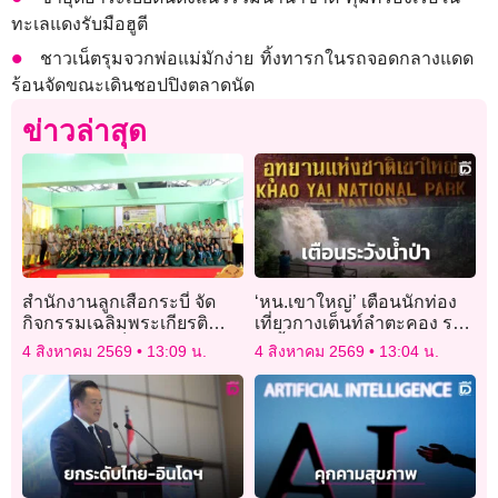
ทะเลแดงรับมือฮูตี
ชาวเน็ตรุมจวกพ่อแม่มักง่าย ทิ้งทารกในรถจอดกลางแดด
ร้อนจัดขณะเดินชอปปิงตลาดนัด
ข่าวล่าสุด
สำนักงานลูกเสือกระบี่ จัด
‘หน.เขาใหญ่’ เตือนนักท่อง
กิจกรรมเฉลิมพระเกียรติ
เที่ยวกางเต็นท์ลำตะคอง ระ
พระบาทสมเด็จพระเจ้าอยู่หัว
วังนํ้าป่าหลังฝนตกหนักตลอด
4 สิงหาคม 2569
13:09 น.
4 สิงหาคม 2569
13:04 น.
ทั้งคืน