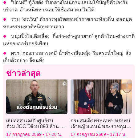
“ปอนด์” กู้ภัยดัง รับกลางโหนกระแสปมใช้บัญชีตัวเองรับ
บริจาค อ้างหนีทหารเลยใช้ชื่อสมาคมไม่ได้
รวบ “ดร.วิน” ตัวการทุจริตสอบข้าราชการท้องถิ่น ดอดมุด
ช่องธรรมชาติหนีกบดานลาว
หนุ่มปิ๊งไอเดียเลี้ยง ‘กิ้งก่า-เต่า-งูหายาก’ ลูกค้าไทย-ต่างชาติ
แห่จองออร์เดอร์เพียบ
ผวา! กองกากสารเคมี น้ำดำ-กลิ่นคลุ้ง ริมสระน้ำใหญ่ สั่ง
เก็บตัวอย่าง-จี้ขนทิ้ง
ข่าวล่าสุด
ผบ.ทสส.แจงตั้งศูนย์รบ
กรมสมเด็จพระเทพฯ ทรงพบ
ร่วม JCC ใช้งบ 893 ล้าน ดึง
เจ้าหญิงแอนน์ พระราชกุมารี
อัตราจากหน่วยงานร่วมร้อย
แห่งสหราชอาณาจักร ณ
17 กรกฎาคม 2569
17:28 น.
17 กรกฎาคม 2569
17:17 น.