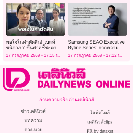
กว่าอัตรา
จุฬาลงกรณ์มหาวิทยาลัย
พอใจในคำตัดสิน! ‘เบสท์
Samsung SEAO Executive
ชนิดาภา’ ขึ้นศาลชี้ชะตา
Byline Series: จากความ
บัญชีม้า สูญ 1.2 ล้านในวัน
สะดวกสู่ชีวิตอัจฉริยะ:
17 กรกฎาคม 2569
17:15 น.
17 กรกฎาคม 2569
17:12 น.
เดียว ทำใจไม่หวังได้เงินคืน
เมื่อ AI กลายเป็นส่วนหนึ่ง
ของชีวิตประจำวัน
อ่านความจริง อ่านเดลินิวส์
ข่าวเดลินิวส์
ไลฟ์สไตล์
บทความ
เดลินิวส์clips
ดวง-หวย
PR by dataxet