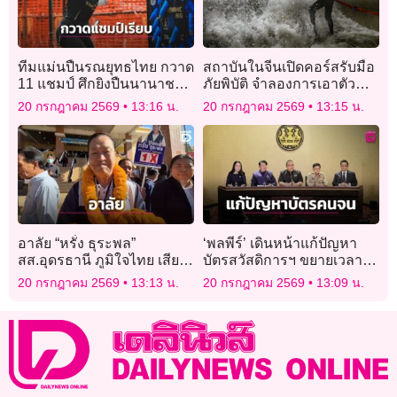
ทีมแม่นปืนรณยุทธไทย กวาด
สถาบันในจีนเปิดคอร์สรับมือ
11 แชมป์ ศึกยิงปืนนานาชาติ
ภัยพิบัติ จำลองการเอาตัว
“ไทย-จีน”
รอดจากไต้ฝุ่น
20 กรกฎาคม 2569
13:16 น.
20 กรกฎาคม 2569
13:15 น.
อาลัย “หรั่ง ธุระพล”
‘พลพีร์’ เดินหน้าแก้ปัญหา
สส.อุดรธานี ภูมิใจไทย เสีย
บัตรสวัสดิการฯ ขยายเวลา
ชีวิตสงบในวัย 69 ปี หลังต่อสู้
อุทธรณ์ถึง 20 ก.ย.
20 กรกฎาคม 2569
13:13 น.
20 กรกฎาคม 2569
13:09 น.
มะเร็งปอด