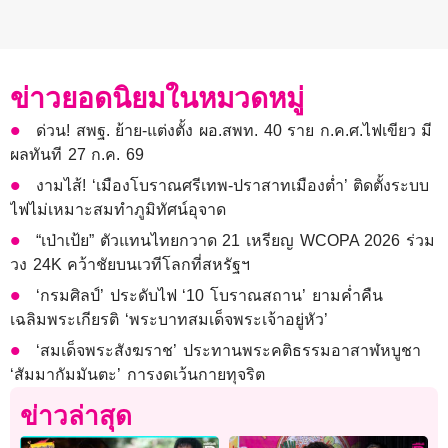
ข่าวยอดนิยมในหมวดหมู่
ด่วน! สพฐ. ย้าย-แต่งตั้ง ผอ.สพท. 40 ราย ก.ค.ศ.ไฟเขียว มี
ผลทันที 27 ก.ค. 69
งามไส้! ‘เมืองโบราณศรีเทพ-ปราสาทเมืองต่ำ’ ติดตั้งระบบ
ไฟไม่เหมาะสมทำภูมิทัศน์อุจาด
“เป่าเป้ย” ตัวแทนไทยกวาด 21 เหรียญ WCOPA 2026 ร่วม
วง 24K คว้าชัยบนเวทีโลกที่สหรัฐฯ
‘กรมศิลป์’ ประดับไฟ ‘10 โบราณสถาน’ ยามค่ำคืน
เฉลิมพระเกียรติ ‘พระบาทสมเด็จพระเจ้าอยู่หัว’
‘สมเด็จพระสังฆราช’ ประทานพระคติธรรมอาสาฬหบูชา
‘สัมมากัมมันตะ’ การงดเว้นกายทุจริต
ข่าวล่าสุด