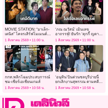
MOVIE STATION: “อาเล็ก-
‘ภณ ณวัสน์’ เมินเลข
เดนิส” โคจรเสิร์ฟโมเมนต์
อาถรรพ์! ยันรัก ‘คุกกี้ ญดา’
หวานหลอนใน “คำสารภาพ
ยังแฮปปี้ 3 ปี ไร้ปัญหา
1 สิงหาคม 2569
11:00 น.
1 สิงหาคม 2569
11:00 น.
ของหมอผี”
กกท.พลิกโฉมประสบการณ์
‘อนุทิน’บินด่วนชลบุรีบ่ายนี้
ชม-เชียร์เอเชียนเกมส์
ยกเลิกงานสุพรรณ ตามคดี
ฆ่า 2 พี่น้องชาวรัสเซีย
1 สิงหาคม 2569
10:58 น.
1 สิงหาคม 2569
10:58 น.