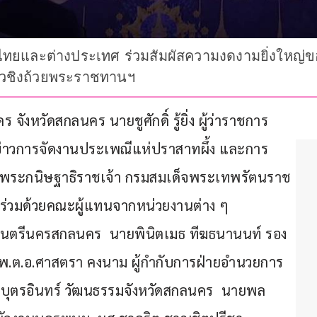
วไทยและต่างประเทศ ร่วมสัมผัสความงดงามยิ่งใหญ
าวชิงถ้วยพระราชทานฯ
หวัดสกลนคร นายชูศักดิ์ รู้ยิ่ง ผู้ว่าราชการ
่าวการจัดงานประเพณีแห่ปราสาทผึ้ง และการ
็จพระกนิษฐาธิราชเจ้า กรมสมเด็จพระเทพรัตนราช
ร่วมด้วยคณะผู้แทนจากหน่วยงานต่าง ๆ 
มนตรีนครสกลนคร  นายพินิตเมธ ทีฆธนานนท์ รอง
พ.ต.อ.ศาสตรา คงนาม ผู้กำกับการฝ่ายอำนวยการ
 บุตรอินทร์ วัฒนธรรมจังหวัดสกลนคร  นายพล