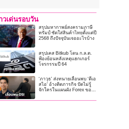
่าวเด่นรอบวัน
สรุปมหากาพย์สงครามภาษี
ทรัมป์ ซัดใส่สินค้าไทยตั้งแต่ปี
2568 ถึงปัจจุบันเจออะไรบ้าง
สรุปเคส Bitkub โดน ก.ล.ต.
ฟ้องย้อนหลังเหตุแฮกเกอร์
โจรกรรมปี 64
‘ภาวุธ’ ส่งทนายเลื่อนพบ ‘ดีเอ
สไอ’ อ้างติดภารกิจ ปัดไม่รู้
จักใครในแผนผัง Forex ของ
‘ดีเอสไอ’