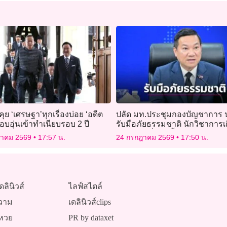
คุย ‘เศรษฐา’ทุกเรื่องบ่อย ‘อดีต
ปลัด มท.ประชุมกองบัญชาการ 
บอุ่นเข้าทำเนียบรอบ 2 ปี
รับมือภัยธรรมชาติ นักวิชาการเ
อุณหภูมิเพิ่มสูงขึ้น
ฎาคม 2569
17:57 น.
24 กรกฎาคม 2569
17:50 น.
ดลินิวส์
ไลฟ์สไตล์
วาม
เดลินิวส์clips
หวย
PR by dataxet