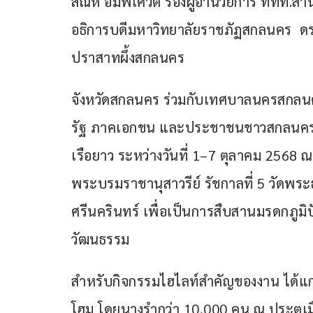
สัณห์ อัมพเศวต รองผู้อำนวยการ ททท.ส
อธิการบดีมหาวิทยาลัยราชภัฏสกลนคร  ดร.
ปราสาทผึ้งสกลนคร
จังหวัดสกลนคร ร่วมกับเทศบาลนครสกลนค
รัฐ ภาคเอกชน และประชาชนชาวสกลนคร 
เรือยาว ระหว่างวันที่ 1–7 ตุลาคม 2568 ณ 
พระบรมราชานุสาวรีย์ รัชกาลที่ 5 วัดพร
ศรีนครินทร์ เพื่อเป็นการสืบสานมรดกภูมิป
วัฒนธรรม
สำหรับกิจกรรมไฮไลท์สำคัญของงาน ได้แก่ วั
โฮม โดยนางรำกว่า 10,000 คน ณ ประตูเม