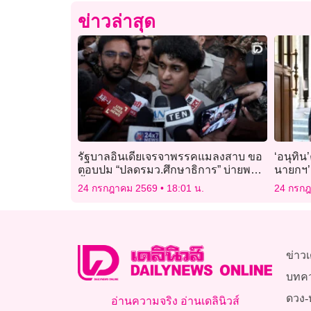
ข่าวล่าสุด
รัฐบาลอินเดียเจรจาพรรคแมลงสาบ ขอ
‘อนุทิน’
ตอบปม “ปลดรมว.ศึกษาธิการ” บ่ายพรุ่ง
นายกฯ’อ
นี้
24 กรกฎาคม 2569
18:01 น.
24 กรก
ข่าวเ
บทค
ดวง-
อ่านความจริง อ่านเดลินิวส์