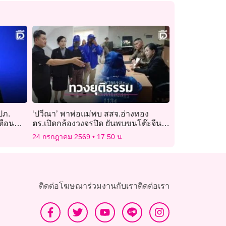
ปภ.
‘ปวีณา’ พาพ่อแม่พบ สสจ.อ่างทอง
ตือน
ตร.เปิดกล้องวงจรปิด ยันพบขนโต๊ะจีน 3
ตัวเข้า รพ.จริง!
24 กรกฎาคม 2569
17:50 น.
ติดต่อโฆษณา
ร่วมงานกับเรา
ติดต่อเรา