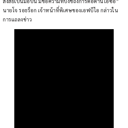
สงสัยเป็นมือปืน มีข้อความที่บ่งชี้ถึงการต่อต้านไอซีอี” 
นายโจ รอธร็อก เจ้าหน้าที่พิเศษของเอฟบีไอ กล่าวใน
การแถลงข่าว