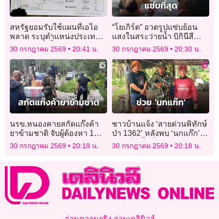
สหรัฐยอมรับใช้แผนที่เอไอ
“โยเกิร์ต” อวดรูปแซ่บย้อน
พลาด ระบุตำแหน่งประเทศ
แสงในสระว่ายน้ำ บิกินีสีดำ
แอฟริกาผิดทั้งทวีป
สนิทตัดผิวขาวละมุนทำใจ
30 กรกฎาคม 2569
20:41 น.
30 กรกฎาคม 2569
20:30 น.
แฟนๆสั่นหนักมาก
นรข.หนองคายสกัดแก๊งค้า
ชาวบ้านแจ้ง ‘สายด่วนพิทักษ์
ยาข้ามชาติ จับผู้ต้องหา 1
ป่า 1362’ หลังพบ ‘นกแก๊ก’
ราย ยึดไอซ์มูลค่ากว่า 300
บาดเจ็บ พื้นที่
30 กรกฎาคม 2569
20:18 น.
30 กรกฎาคม 2569
20:18 น.
ล้าน!
หนองหญ้าปล้อง-เพชรบุรี
อ่านความจริง อ่านเดลินิวส์