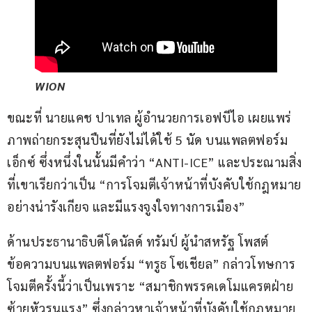
WION
ขณะที่ นายแคช ปาเทล ผู้อำนวยการเอฟบีไอ เผยแพร่
ภาพถ่ายกระสุนปืนที่ยังไม่ได้ใช้ 5 นัด บนแพลตฟอร์ม
เอ็กซ์ ซึ่งหนึ่งในนั้นมีคำว่า “ANTI-ICE” และประณามสิ่ง
ที่เขาเรียกว่าเป็น “การโจมตีเจ้าหน้าที่บังคับใช้กฎหมาย
อย่างน่ารังเกียจ และมีแรงจูงใจทางการเมือง”
ด้านประธานาธิบดีโดนัลด์ ทรัมป์ ผู้นำสหรัฐ โพสต์
ข้อความบนแพลตฟอร์ม “ทรูธ โซเชียล” กล่าวโทษการ
โจมตีครั้งนี้ว่าเป็นเพราะ “สมาชิกพรรคเดโมแครตฝ่าย
ซ้ายหัวรุนแรง” ซึ่งกล่าวหาเจ้าหน้าที่บังคับใช้กฎหมาย