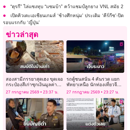
“ตุรกี” ไล่แซงทุบ “แซมบ้า” คว้าแชมป์ลูกยาง VNL สมัย 2
เปิดคิวเตะเอเชียนเกมส์ ‘ช้างศึกหนุ่ม’ ประเดิม ‘คีร์กีซ’-ปิด
รอบแรกกับ ‘ญี่ปุ่น’
ข่าวล่าสุด
สองสามีภรรยาสุดเฮง ขุดเจอ
รถตู้ชนสนั่น 4 คันรวด แยก
กระป๋องสีเก่าซุกเงินมูลค่า
พัทยาเหนือ นักท่องเที่ยวจีน-
เฉียดครึ่งแสน
ดูไบเจ็บระนาว
27 กรกฎาคม 2569
23:37 น.
27 กรกฎาคม 2569
23:27 น.