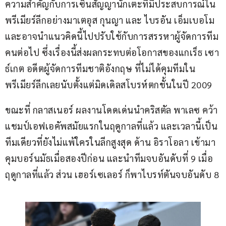
ความสำคัญกับการเซ็นสัญญานักเตะที่มีประสบการณ์ใน
พรีเมียร์ลีกอย่างมาเตอุส กุนญา และ ไบรอัน เอ็มเบอโม 
และอาจนำแนวคิดนี้ไปปรับใช้กับการสรรหาผู้จัดการทีม
คนต่อไป ซึ่งเรื่องนี้ส่งผลกระทบต่อโอกาสของแกเร็ธ เซา
ธ์เกต อดีตผู้จัดการทีมชาติอังกฤษ ที่ไม่ได้คุมทีมใน
พรีเมียร์ลีกเลยนับตั้งแต่มิดเดิลสโบรห์ตกชั้นในปี 2009
ขณะที่ กลาสเนอร์ ผลงานโดดเด่นนำคริสตัล พาเลซ คว้า
แชมป์เอฟเอคัพสมัยแรกในฤดูกาลที่แล้ว และเวลานี้เป็น
ทีมเดียวที่ยังไม่แพ้ใครในลีกสูงสุด ด้าน อิราโอลา เข้ามา
คุมบอร์นมัธเมื่อสองปีก่อน และนำทีมจบอันดับที่ 9 เมื่อ
ฤดูกาลที่แล้ว ส่วน เฮอร์เซเลอร์ ก็พาไบรท์ตันจบอันดับ 8