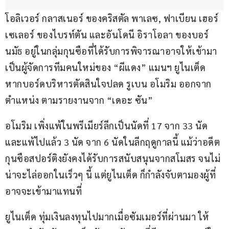
โอลิเวอร์ กลาสเนอร์ ของคริสตัล พาเลซ, ฟาเบียน เฮอร์
เซเลอร์ ของไบรท์ตัน และอันโดนี อิราโอลา ของบอร์
นมัธ อยู่ในกลุ่มกุนซือที่ได้รับการพิจารณาอาจให้เข้ามา
เป็นผู้จัดการทีมคนใหม่ของ “ผีแดง” แมนฯ ยูไนเต็ด 
หากบอร์ดบริหารตัดสินใจปลด รูเบน อโมริม ออกจาก
ตำแหน่ง ตามรายงานจาก “เดอะ ซัน”
อโมริม เพิ่งแพ้ในพรีเมียร์ลีกเป็นนัดที่ 17 จาก 33 นัด 
และแพ้ไปแล้ว 3 นัด จาก 6 นัดในลีกฤดูกาลนี้ แม้ว่าอดีต
กุนซือสปอร์ติงยังคงได้รับการสนับสนุนจากสโมสร จนไม่
น่าจะไล่ออกในเร็วๆ นี้ แต่ยูไนเต็ด ก็กำลังจับตามองผู้ที่
อาจจะเข้ามาแทนที่
ยูไนเต็ด ทุ่มเงินลงทุนไปมากเมื่อซัมเมอร์ที่ผ่านมา ให้