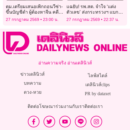
ตม.เตรียมเสนอเพิกถอนวีซ่า-
แฉยับ! รพ.สต. จำใจ ‘แต่ง
ขึ้นบัญชีดำ ผู้ต้องหาจีน คดี
ตัวเลข’ ส่งกระทรวงฯ แบก
โรงแรมทุนสีเทา
KPI ไม่ไหว โดนขู่ตัดงบ!
27 กรกฎาคม 2569
23:00 น.
27 กรกฎาคม 2569
22:37 น.
อ่านความจริง อ่านเดลินิวส์
ข่าวเดลินิวส์
ไลฟ์สไตล์
บทความ
เดลินิวส์clips
ดวง-หวย
PR by dataxet
ติดต่อโฆษณา
ร่วมงานกับเรา
ติดต่อเรา