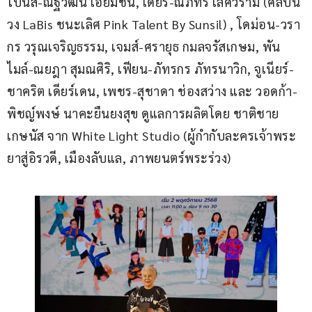
โบนัส-ณัฐวัฒน์ เอี่ยมชื่น, เดียร์-ณภัทร เลิศวิราม (ศิลปิน 
วง LaBis ชนะเลิศ Pink Talent By Sunsil) , โดม่อน-วรา
กร วรุณเจริญธรรม, เจมส์-ศรายุธ กมลจรัสเกษม, พัน
ไมล์-ณยฎา สุมณศิริ, เฟียน-ภัทรกร ภัทรนาวิก, จูเนียร์-
ชาคริต เดียร์เดน, เพชร-สุชาดา ช่องสว่าง และ วอดก้า-
พิชญ์พงษ์ นาคะยืนยงสุข ดูแลการผลิตโดย ชาติชาย 
เกษนัส จาก White Light Studio (ผู้กำกับละครเจ้าพระ
ยาสู่อิรวดี, เมืองลับแล, ภาพยนตร์พระร่วง)