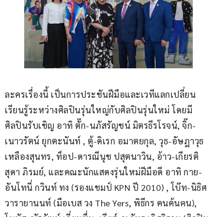
ละครเรื่องนี้ เป็นการประชันฝีมือและเวทีแลกเปลี่ยน
เรียนรู้ระหว่างศิลปินรุ่นใหญ่กับศิลปินรุ่นใหม่ โดยมี
ศิลปินรับเชิญ อาทิ ตั๊ก-นภัสรัญชน์ มิตรธีรโรจน์, จิ๊ก-
เนาวรัตน์ ยุกตะนันท์ , ตู้-ดิเรก อมาตยกุล, วุธ-อัษฎาวุธ 
เหลืองสุนทร, ท็อป-ดารณีนุช ปสุตนาวิน, อ้าว-เกียรติ
สุดา ภิรมย์, และคณะนักแสดงรุ่นใหม่ฝีมือดี อาทิ กาย-
อันโทนี่ กวินท์ ทง (รองแชมป์ KPN ปี 2010) , โบ๊ท-นิธิศ 
วารายานนท์ (มือเบส วง The Yers, พิธีกร คนค้นฅน), 