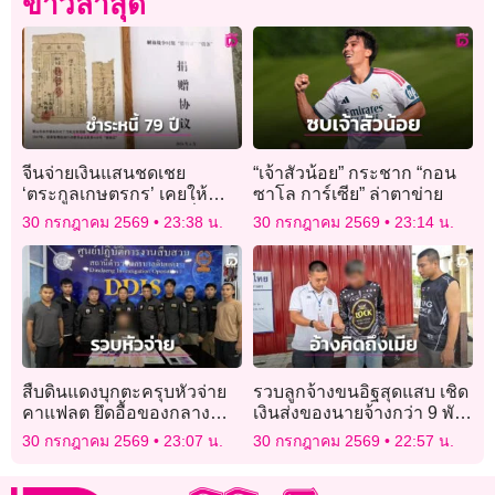
ข่าวล่าสุด
จีนจ่ายเงินแสนชดเชย
“เจ้าสัวน้อย” กระชาก “กอน
‘ตระกูลเกษตรกร’ เคยให้
ซาโล การ์เซีย” ล่าตาข่าย
กองทัพ ‘ยืมข้าวสาร’ เมื่อ 79
30 กรกฎาคม 2569
23:38 น.
30 กรกฎาคม 2569
23:14 น.
ปีก่อน
สืบดินแดงบุกตะครุบหัวจ่าย
รวบลูกจ้างขนอิฐสุดแสบ เชิด
คาแฟลต ยึดอื้อของกลาง
เงินส่งของนายจ้างกว่า 9 พัน
ยาบ้า-เงินสด
บาท อ้างคิดถึงเมีย
30 กรกฎาคม 2569
23:07 น.
30 กรกฎาคม 2569
22:57 น.