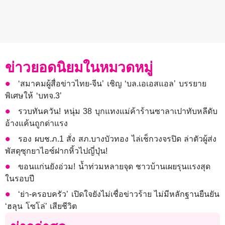
ข่าวยอดนิยมในหมวดหมู่
‘สมาคมผู้สื่อข่าวไทย-จีน’ เชิญ ‘บล.เอเอสแอล’ บรรยาย
พิเศษให้ ‘บทจ.3’
รวบทันควัน! หนุ่ม 38 บุกแทงแม่ค้าร้านซาลาเปาทับหลีดับ
อ้างแค้นถูกด่าแรง
รอง ผบช.ภ.1 สั่ง สภ.บางบัวทอง ไล่เช็กวงจรปิด ล่าตัวผู้ส่ง
พัสดุซุกยาไอซ์ฝากหิ้วไปญี่ปุ่น!
ขอนแก่นยังอ่วม! นํ้าท่วมหลายจุด ชาวบ้านเผยรุนแรงสุด
ในรอบปี
‘ย่า-ครอบครัว’ เปิดใจยังไม่เชื่อข่าวร้าย ไม่มีหลักฐานยืนยัน
‘ฮลุน โซโล่’ เสียชีวิต