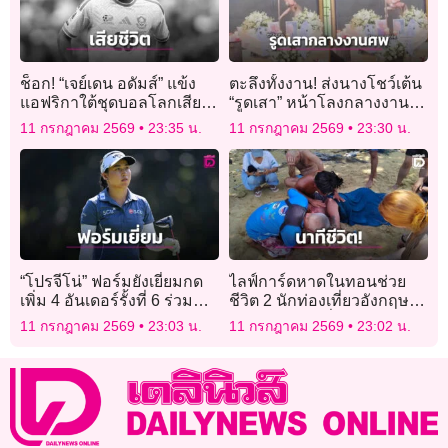
ช็อก! “เจย์เดน อดัมส์” แข้ง
ตะลึงทั้งงาน! ส่งนางโชว์เต้น
แอฟริกาใต้ชุดบอลโลกเสีย
“รูดเสา” หน้าโลงกลางงาน
ชีวิต
พิธีศพเจ้าของบาร์เก่าย่าน
11 กรกฎาคม 2569
23:35 น.
11 กรกฎาคม 2569
23:30 น.
“โคมแดง”
“โปรจีโน่” ฟอร์มยังเยี่ยมกด
ไลฟ์การ์ดหาดในทอนช่วย
เพิ่ม 4 อันเดอร์รั้งที่ 6 ร่วม
ชีวิต 2 นักท่องเที่ยวอังกฤษ
สวิงเอวิยอง
ฝ่าธงแดงถูกคลื่นซัดจมทะเล
11 กรกฎาคม 2569
23:03 น.
11 กรกฎาคม 2569
23:02 น.