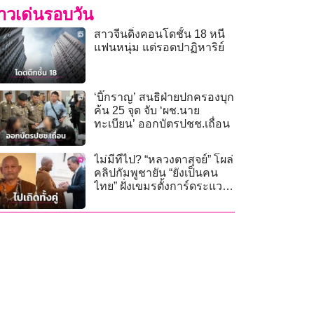
่าวเด่นรอบวัน
สาวจีนดิ่งคอนโดชั้น 18 หนี
แฟนหนุ่ม แต่รอดปาฏิหาริย์
‘บิ๊กราญ’ สนธิฝ่ายปกครองบุก
ค้น 25 จุด จับ ‘ผช.นาย
ทะเบียน’ ออกบัตรปชช.เถื่อน
ไม่มีที่ไป? “หลวงตาสุจย์” โผล่
คลิปกัมพูชายัน “ยังเป็นคน
ไทย” ฝั่งเขมรตั้งการ์ดระแวง
คนบุรีรัมย์ตัดขาด!