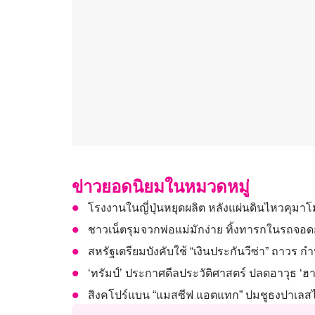
ข่าวยอดนิยมในหมวดหมู่
โรงงานในญี่ปุ่นหยุดผลิต หลังแผ่นดินไหวคุมา
ชาวเน็ตรุมจวกพ่อแม่มักง่าย ทิ้งทารกในรถจ
สหรัฐเตรียมบังคับใช้ “เงินประกันวีซ่า” ถาวร 
‘ทรัมป์’ ประกาศดีลประวัติศาสตร์ ปลดอาวุธ ‘ฮา
สิงคโปร์แบน “แมสซีฟ แอตแทก” ปมชูธงปาเลสไ