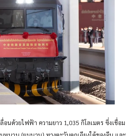
ื่อนด้วยไฟฟ้า ความยาว 1,035 กิโลเมตร ซึ่งเชื่อม
๋นหนาน (ยูนนาน) ทางตะวันตกเฉียงใต้ของจีน และ