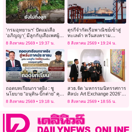
‘กรมอุทยานฯ’ ปัดแม่เสือ
ตุรกีจำกัดเรือพาณิชย์เข้าสู่
‘อภิญญา’ มีลูกกับเสือเพศผู้
ทะเลดำ หวั่นสงคราม
ตัวใหม่ ย้ำยังไม่ทิ้งลูกครอก
รัสเซีย–ยูเครนกระทบความ
8 สิงหาคม 2569
19:37 น.
8 สิงหาคม 2569
19:24 น.
2
ปลอดภัย
ถอดบทเรียนกราดยิง : ชู
สวธ.จัด ‘มหกรรมนิทรรศการ
นโยบาย “อนุทิน-บิ๊กต่าย” คุม
ศิลปะ Art Exchange 2026’
อาวุธปืน
ถ่ายทอดความรู้ ‘ศิลปินแห่ง
8 สิงหาคม 2569
19:18 น.
8 สิงหาคม 2569
18:55 น.
ชาติ’ สู่เยาวชน