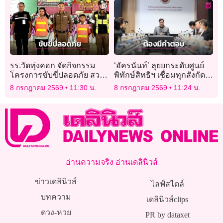
รร.วัดทุ่งคอก จัดกิจกรรม
‘อัครนันท์’ ลุยยกระดับศูนย์
โครงการขับขี่ปลอดภัย สวม
พิทักษ์สิทธิฯ เชื่อมทุกสังกัด
หมวกนิรภัย ลดอันตราย
ร้องเรียน 24 ชั่วโมง วัดผลทุก
8 กรกฎาคม 2569
11:30 น.
8 กรกฎาคม 2569
11:24 น.
อุบัติเหตุทางถนน
เคสด้วย KPI
อ่านความจริง อ่านเดลินิวส์
ข่าวเดลินิวส์
ไลฟ์สไตล์
บทความ
เดลินิวส์clips
ดวง-หวย
PR by dataxet