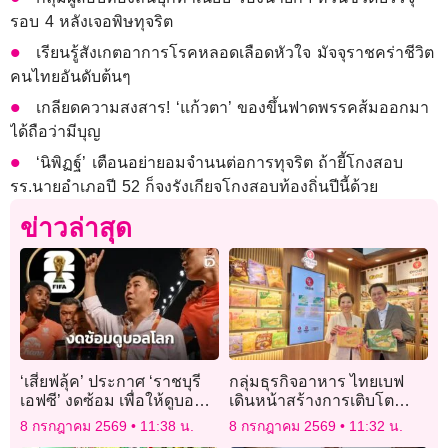
รอบ 4 หลังเจอพิษทุจริต
เรียนรู้สังเกตอาการโรคหลอดเลือดหัวใจ มัจจุราชคร่าชีวิต
คนไทยอันดับต้นๆ
เกลียดความสงสาร! ‘แก้วตา’ ของขึ้นฟาดพรรคส้มออกมา
ได้ถือว่ามีบุญ
‘นิพิฏฐ์’ เตือนอย่ายอมจำนนต่อการทุจริต ถ้ายี้โกงสอบ
รร.นายอำเภอปี 52 ก็จงรังเกียจโกงสอบท้องถิ่นปีนี้ด้วย
ข่าวล่าสุด
‘เสี่ยฟลุ้ค’ ประกาศ ‘ราชบุรี
กลุ่มธุรกิจอาหาร ไทยเบฟ
เอฟซี’ งดซ้อม เพื่อให้ดูบอล
เดินหน้าสร้างการเติบโต
โลก
พร้อมขยายศักยภาพอาหาร
8 กรกฎาคม 2569
11:38 น.
8 กรกฎาคม 2569
11:32 น.
สำเร็จรูปฯ สู่ตลาดโลก