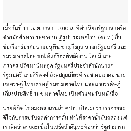
เมื่อวันที่ 11 เม.ย. เวลา 10.00 น. ที่ทำเนียบรัฐบาล เครือ
ข่ายนักศึกษาประชาชนปฏิรูปประเทศไทย (คปท.) ยื่น
ข้อเรียกร้องต่อนายอนุทิน ชาญวีรกูล นายกรัฐมนตรี และ
รมว.มหาดไทย ขอให้แก้วิกฤติพลังงาน โดยมี นาย
ภราดร ปริศนานันทกุล รัฐมนตรีประจำสำนักนายก
รัฐมนตรี นายสิริพงศ์ อังคสกุลเกียรติ รมช.คมนาคม นาย
เจเศรษฐ์ ไทยเศรษฐ์ รมช.มหาดไทย และนายวรศิษฎ์ 
เลียงประสิทธิ์ รมช.มหาดไทย เป็นตัวแทนรับหนังสือ
นายพิชิต ไชยมงคล แกนนำ คปท. เปิดเผยว่า เราอาจจะ
ดีใจกับการปรับลดค่าการกลั่น ทำให้ราคาน้ำมันลดลง แต่
เราคิดว่าอาจจะเป็นใบเสร็จสำคัญสะท้อนว่า รัฐสามารถ