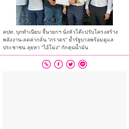
คปท. บุกทำเนียบ จี้นายกฯ นั่งหัวโต๊ะปรับโครงสร้าง
พลังงาน-ลดค่ากลั่น "ภราดร" ย้ำรัฐบาลพร้อมดูแล
ประชาชน ลุยหา "ไอ้โม่ง" กักตุนน้ำมัน