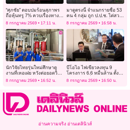
“ศุภชัย” ตอบปมร้อนสุภาพร
มาดูตรงนี้ จำแนกรายชื่อ 53
ถือหุ้นทรู 7% ควบเรื่องทางอ
คน 4 กลุ่ม ถูก ป.ป.ช. ไต่สวน
อกไฮสปีดเชื่อม 3 สนามบิน
คดีเอี่ยวโกงสอบท้องถิ่น
8 กรกฎาคม 2569
17:11 น.
8 กรกฎาคม 2569
16:58 น.
หลังกรรมการนัดถก 15 ก.ค.
‘แมนรัตน์’ ป.ป.ช. ถอนตัว
นี้
นักวิจัยไทยรุ่นใหม่ศึกษาดู
บีโอไอ ไฟเขียวลงทุน 9
งานที่เหอเฝย หวังต่อยอดวิจัย
โครงการ 6.6 หมื่นล้าน ตั้ง
พลังงานฟิวชันในไทย
คณะอนุฯกลั่นกรอง Data
8 กรกฎาคม 2569
16:52 น.
8 กรกฎาคม 2569
16:50 น.
Center
อ่านความจริง อ่านเดลินิวส์