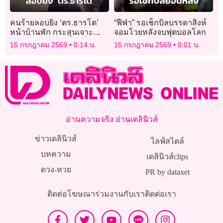
คนร้ายลอบยิง ‘ตร.ธารโต’
“ฟีฟ่า” รอเช็กบิลบรรดาสิงห์
หน้าบ้านพัก กระสุนเจาะ
จอมโวยหลังจบฟุตบอลโลก
กำแพงพรุน โชคดีไร้เจ็บ-ดับ
15 กรกฎาคม 2569
0:14 น.
15 กรกฎาคม 2569
0:01 น.
อ่านความจริง อ่านเดลินิวส์
ข่าวเดลินิวส์
ไลฟ์สไตล์
บทความ
เดลินิวส์clips
ดวง-หวย
PR by dataxet
ติดต่อโฆษณา
ร่วมงานกับเรา
ติดต่อเรา