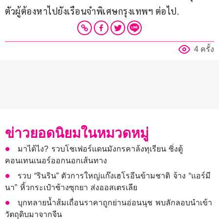
ตัวผู้ต้องหาไปยังเรือนจำพิเศษกรุงเทพฯ ต่อไป.
4 ครั้ง
ข่าวยอดนิยมในหมวดหมู่
มาได้ไง? รวบโชเฟอร์แดนมังกรคาล้งทุเรียน ซิ่งตู้
คอนเทนเนอร์ออกนอกเส้นทาง
รวบ “รินริน” ตัวการใหญ่แก๊งเฮโรอีนข้ามชาติ จ้าง “แอร์มี
นา” หิ้วกระเป๋าช้างซุกยา ส่งออสเตรเลีย
บุกทลายน้ำส้มเถื่อนราคาถูกย่านอ่อนนุช พบลักลอบนำเข้า
วัตถุดิบมาจากจีน