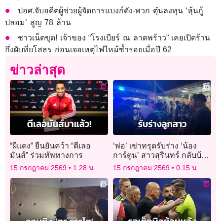
ปอศ.จับอดีตผู้ช่วยผู้จัดการแบงก์ดัง-พวก ตุ๋นลงทุน ‘หุ้นกู้
ปลอม’ สูญ 78 ล้าน
ชาวเน็ตขุด! เจ้าของ “โรงเบียร์ ณ ลาดพร้าว” เคยเปิดร้าน
กึ่งผับที่ยโสธร ก่อนเจอเหตุไฟไหม้ซ้ำรอยเมื่อปี 62
ข่าวล่าสุด
“ผีแดง” ยืนยันคว้า “ตีเลอ
‘พ่อ’ เข่าทรุดรับร่าง ‘น้อง
มันส์” ร่วมทัพทางการ
การ์ตูน’ สาวสุรินทร์ กลับบ้าน
เกิด หลังประสบเหตุ
15 กรกฎาคม 2569
1:28 น.
15 กรกฎาคม 2569
0:15 น.
โศกนาฏกรรมไฟไหม้โรง
เบียร์