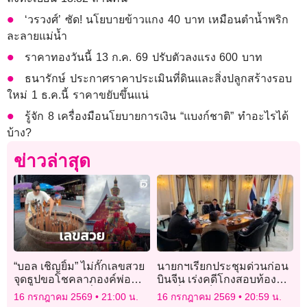
‘วรวงศ์’ ซัด! นโยบายข้าวแกง 40 บาท เหมือนตำน้ำพริก
ละลายแม่น้ำ
ราคาทองวันนี้ 13 ก.ค. 69 ปรับตัวลงแรง 600 บาท
ธนารักษ์ ประกาศราคาประเมินที่ดินและสิ่งปลูกสร้างรอบ
ใหม่ 1 ธ.ค.นี้ ราคาขยับขึ้นแน่
รู้จัก 8 เครื่องมือนโยบายการเงิน “แบงก์ชาติ” ทำอะไรได้
บ้าง?
ข่าวล่าสุด
“บอล เชิญยิ้ม” ไม่กั๊กเลขสวย
นายกฯเรียกประชุมด่วนก่อน
จุดธูปขอโชคลาภองค์พ่อ
บินจีน เร่งคดีโกงสอบท้องถิ่น
ท้าวเวสสุวรรณที่วัดบางชัน
-รุกที่ดินภูเก็ต
16 กรกฎาคม 2569
21:00 น.
16 กรกฎาคม 2569
20:59 น.