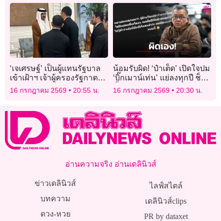
‘เจเศรษฐ์’ เป็นผู้แทนรัฐบาล
น้อมรับผิด! ‘ป๋าเต็ด’ เปิดใจปม
เข้าเฝ้าฯ เจ้าผู้ครองรัฐกาตาร์
‘บิ๊กเมาน์เท่น’ แย่ลงทุกปี ช็อก
ร่วมถวายอาลัยอดีตเจ้าผู้
ซ้ำปีล่าสุดคนดูวูบหายไปกว่า
16 กรกฎาคม 2569
20:55 น.
16 กรกฎาคม 2569
20:30 น.
ครองรัฐกาตาร์
ครึ่ง!
อ่านความจริง อ่านเดลินิวส์
ข่าวเดลินิวส์
ไลฟ์สไตล์
บทความ
เดลินิวส์clips
ดวง-หวย
PR by dataxet