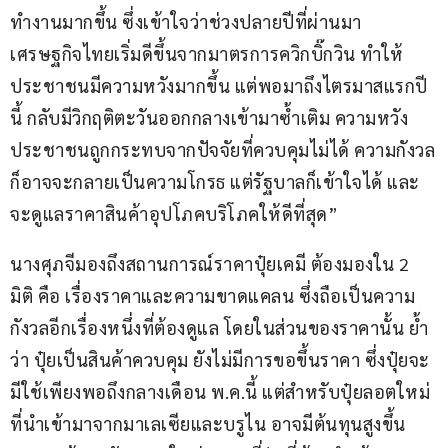
ทำงานมากขึ้น ซึ่งเข้าใจว่าช่วงปลายปีที่ผ่านมา 
เศรษฐกิจไทยเริ่มดีขึ้นจากมาตรการควิกบิ๊กวิน ทำให้
ประชาชนมีความหวังมากขึ้น แต่พอมาถึงไตรมาสแรกปี
นี้ กลับมีวิกฤติตะวันออกกลางเข้ามาซ้ำเติม ความหวัง
ประชาชนถูกกระทบจากปัจจัยที่ควบคุมไม่ได้ ความกังวล
ก็อาจจะกลายเป็นความโกรธ แต่รัฐบาลก็เข้าใจได้ และ
จะดูแลราคาสินค้าอุปโภคบริโภคให้ดีที่สุด”
นางศุภจีมองถึงสถานการณ์ราคาปุ๋ยเคมี ต้องมองใน 2 
มิติ คือ เรื่องราคาและความขาดแคลน ซึ่งถือเป็นความ
กังวลอีกเรื่องหนึ่งที่ต้องดูแล โดยในส่วนของราคานั้น ย้ำ
ว่า ปุ๋ยเป็นสินค้าควบคุม ยังไม่มีการขอขึ้นราคา ซึ่งปุ๋ยจะ
มีใช้เพียงพอถึงกลางเดือน พ.ค.นี้ แต่สำหรับปุ๋ยลอตใหม่
ที่นำเข้ามาจากมาเลเซียและบรูไน อาจมีต้นทุนสูงขึ้น 